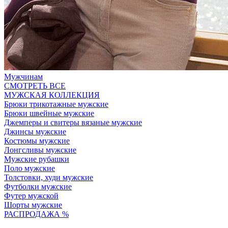
Мужчинам
СМОТРЕТЬ ВСЕ
МУЖСКАЯ КОЛЛЕКЦИЯ
Брюки трикотажные мужские
Брюки швейные мужские
Джемперы и свитеры вязаные мужские
Джинсы мужские
Костюмы мужские
Лонгсливы мужские
Мужские рубашки
Поло мужские
Толстовки, худи мужские
Футболки мужские
Футер мужской
Шорты мужские
РАСПРОДАЖА %