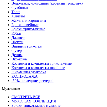
Водолазки, лонгсливы (кроеный трикотаж)
Футболки
Топы
Жилеты
Жакеты и кардиганы
Брюки швейные
Брюки трикотажные
Юбки
Джинсы
Шорты
Вязаный трикотаж
Футер
Деним
Эко-кожа
Костюмы и комплекты трикотажные
Костюмы и комплекты швейные
Фирменная упаковка
РАСПРОДАЖА
-50% последние размеры!
Мужчинам
СМОТРЕТЬ ВСЕ
МУЖСКАЯ КОЛЛЕКЦИЯ
Брюки трикотажные мужские