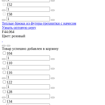
152
158
Теплые брюки из футера-трехнитки с начесом
Узнать оптовую цену
F44.064
Цвет: розовый
Товар успешно добавлен в корзину
104
110
116
122
128
134