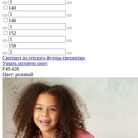
140
146
152
158
Свитшот из теплого футера-трехнитки
Узнать оптовую цену
F49.428
Цвет: розовый