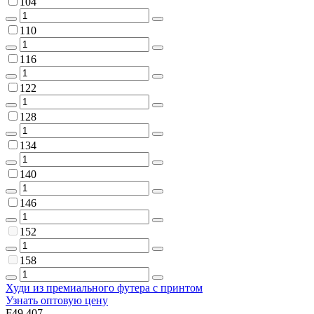
104
110
116
122
128
134
140
146
152
158
Худи из премиального футера с принтом
Узнать оптовую цену
F49.407