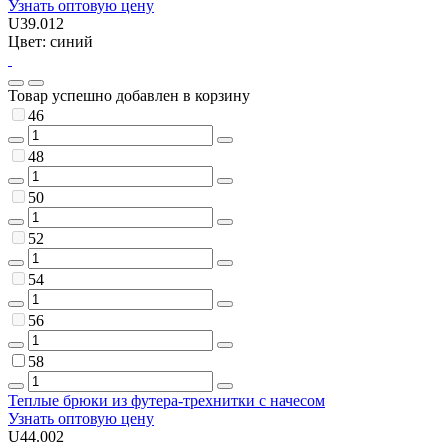
Узнать оптовую цену
U39.012
Цвет: синий
Товар успешно добавлен в корзину
46
48
50
52
54
56
58
Теплые брюки из футера-трехнитки с начесом
Узнать оптовую цену
U44.002