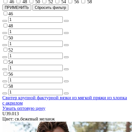
46
48
50
52
54
56
58
ПРИМЕНИТЬ
Сбросить фильтр
46
48
50
52
54
56
58
Свитер крупной фактурной вязки из мягкой пряжи из хлопка
с акрилом
Узнать оптовую цену
U39.013
Цвет: св.бежевый меланж