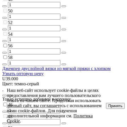
50
52
54
56
58
Джемпер двуслойной вязки из мягкой пряжи с хлопком
Узнать оптовую цену
U39.000
Цвет: темно-серый
Наш веб-сайт использует cookie-файлы в целях
предоставления вам лучшего пользовательского
Товар успешно добавлен в корзину
опыта на нашем сайте. Продолжая использовать
46
данный сайт, вы соглашаетесь с использованием
Принять
нами cookie-файлов. Для получения
дополнительной информации см.
Политика
48
Cookie
.