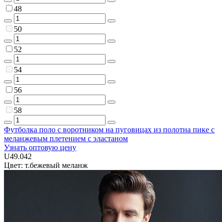
48
50
52
54
56
58
Футболка поло с воротником на пуговицах из полотна пике с
меланжевым плетением с эластаном
Узнать оптовую цену
U49.042
Цвет: т.бежевый меланж