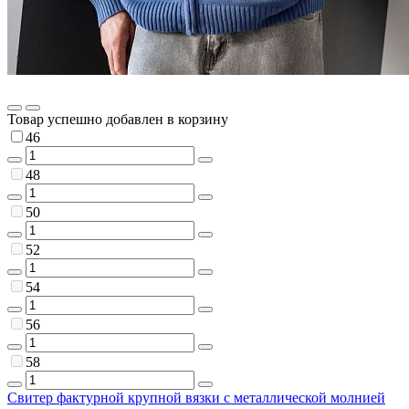
Товар успешно добавлен в корзину
46
48
50
52
54
56
58
Свитер фактурной крупной вязки с металлической молнией