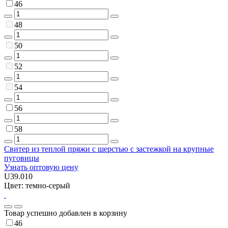
46
48
50
52
54
56
58
Свитер из теплой пряжи с шерстью с застежкой на крупные
пуговицы
Узнать оптовую цену
U39.010
Цвет: темно-серый
Товар успешно добавлен в корзину
46