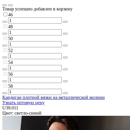
Товар успешно добавлен в корзину
46
48
50
52
54
56
58
Кардиган плотной вязки на металлической молнии
Узнать оптовую цену
U39.011
Цвет: светло-синий