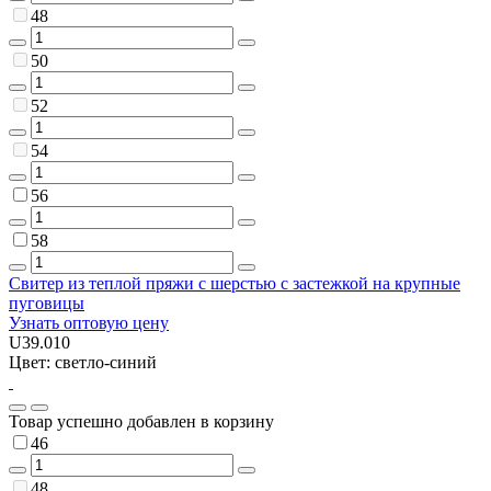
48
50
52
54
56
58
Свитер из теплой пряжи с шерстью с застежкой на крупные
пуговицы
Узнать оптовую цену
U39.010
Цвет: светло-синий
Товар успешно добавлен в корзину
46
48