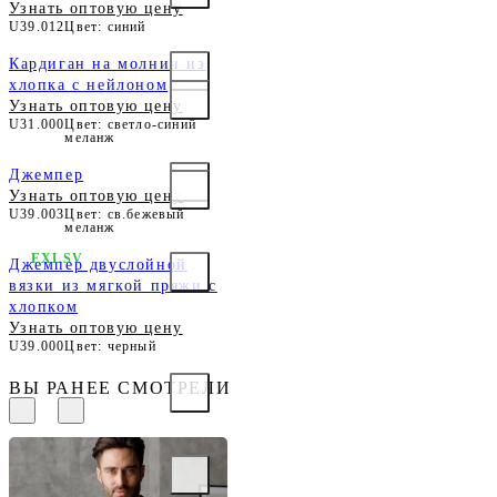
Узнать оптовую цену
U39.012
Цвет: синий
Кардиган на молнии из
хлопка с нейлоном
Узнать оптовую цену
U31.000
Цвет: светло-синий
меланж
Джемпер
Узнать оптовую цену
U39.003
Цвет: св.бежевый
меланж
EXLSV
Джемпер двуслойной
вязки из мягкой пряжи с
хлопком
Узнать оптовую цену
U39.000
Цвет: черный
ВЫ РАНЕЕ СМОТРЕЛИ
Свитер из теплой пряжи
с шерстью с застежкой на