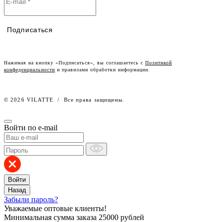
Контакты
Таблицы размеров
Наши дилеры
Подписаться
Lookbook
Честный знак
Наш розничный интернет-магазин
Нажимая на кнопку «Подписаться», вы соглашаетесь с
Политикой
конфеденциальности
и правилами обработки информации.
Работа в компании
© 2026 VILATTE
/
Все права защищены.
Войти по e-mail
Войти
Назад
Забыли пароль?
Уважаемые оптовые клиенты!
Минимальная сумма заказа
25000 рублей