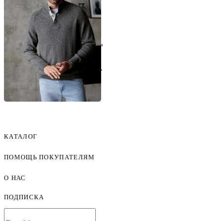
крупные пуговицы
Узнать оптовую цену
U39.010
Цвет: темно-серый
ОДЕЖДА ОПТОМ
ОТ ПРОИЗВОДИТЕЛЯ
8 (804) 700-20-66
Бесплатно по всей России
КАТАЛОГ
ПОМОЩЬ ПОКУПАТЕЛЯМ
Женская одежда оптом
Мужская одежда оптом
О НАС
Как оформить заказ
Детская одежда оптом
Оплата и доставка
ПОДПИСКА
О компании
Договор-оферта
Политика конфиденциальности
Условия сотрудничества