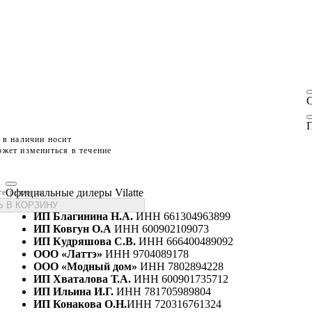
П
 в наличии носит
жет измениться в течение
Официальные дилеры Vilatte
те размеры
 В КОРЗИНУ
ИП Благинина Н.А.
ИНН 661304963899
ИП Ковгун О.А
ИНН 600902109073
ИП Кудряшова С.В.
ИНН 666400489092
ООО «Латтэ»
ИНН 9704089178
ООО «Модный дом»
ИНН 7802894228
ИП Хваталова Т.А.
ИНН 600901735712
ИП Ильина И.Г.
ИНН 781705989804
ИП Конакова О.Н.
ИНН 720316761324