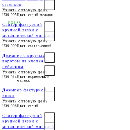
оттенков
Узнать оптовую цену
U39.005
Цвет: серый меланж
EXLSV
Свитер фактурной
крупной вязки с
металлической молнией
Узнать оптовую цену
U39.009
Цвет: светло-синий
Джемпер с круглым
воротом из хлопка с
нейлоном
Узнать оптовую цену
U39.014
Цвет: коричневый
меланж
Джемпер фактурной
вязки
Узнать оптовую цену
U39.006
Цвет: серый
Свитер фактурной
крупной вязки с
металлической молнией