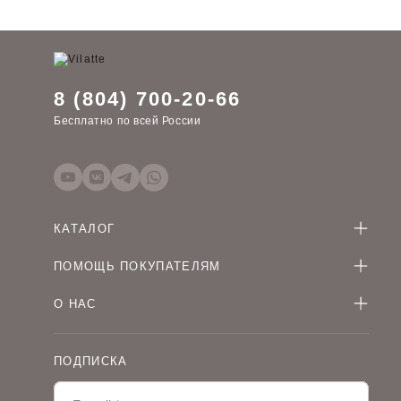
8 (804) 700-20-66
Бесплатно по всей России
КАТАЛОГ
Женская одежда оптом
ПОМОЩЬ ПОКУПАТЕЛЯМ
Мужская одежда оптом
Как оформить заказ
Детская одежда оптом
О НАС
Оплата и доставка
О компании
Договор-оферта
Политика конфиденциальности
Условия сотрудничества
ПОДПИСКА
Контакты
Таблицы размеров
Наши дилеры