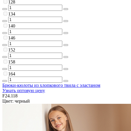
128
134
140
146
152
158
164
Брюки-кюлоты из хлопкового твила с эластаном
Узнать оптовую цену
F24.118
Цвет: черный