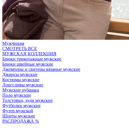
Мужчинам
СМОТРЕТЬ ВСЕ
МУЖСКАЯ КОЛЛЕКЦИЯ
Брюки трикотажные мужские
Брюки швейные мужские
Джемперы и свитеры вязаные мужские
Джинсы мужские
Костюмы мужские
Лонгсливы мужские
Мужские рубашки
Поло мужские
Толстовки, худи мужские
Футболки мужские
Футер мужской
Шорты мужские
РАСПРОДАЖА %