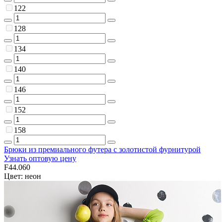
122
128
134
140
146
152
158
Брюки из премиального футера с золотистой фурнитурой
Узнать оптовую цену
F44.060
Цвет: неон