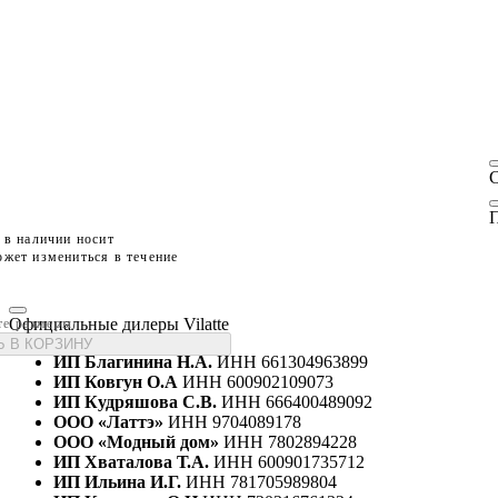
П
 в наличии носит
жет измениться в течение
Официальные дилеры Vilatte
те размеры
 В КОРЗИНУ
ИП Благинина Н.А.
ИНН 661304963899
ИП Ковгун О.А
ИНН 600902109073
ИП Кудряшова С.В.
ИНН 666400489092
ООО «Латтэ»
ИНН 9704089178
ООО «Модный дом»
ИНН 7802894228
ИП Хваталова Т.А.
ИНН 600901735712
ИП Ильина И.Г.
ИНН 781705989804