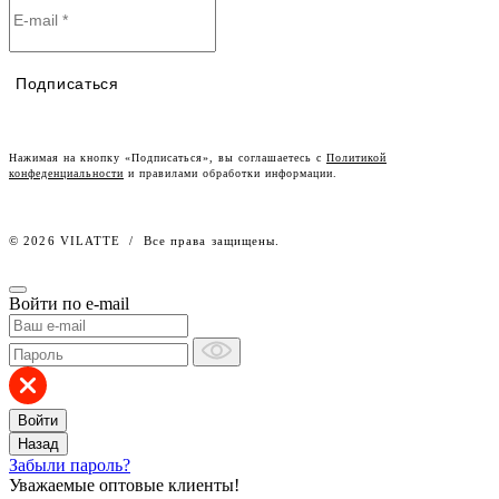
Политика конфиденциальности
Условия сотрудничества
Контакты
Таблицы размеров
Наши дилеры
Подписаться
Lookbook
Честный знак
Наш розничный интернет-магазин
Нажимая на кнопку «Подписаться», вы соглашаетесь с
Политикой
конфеденциальности
и правилами обработки информации.
Работа в компании
© 2026 VILATTE
/
Все права защищены.
Войти по e-mail
Войти
Назад
Забыли пароль?
Уважаемые оптовые клиенты!