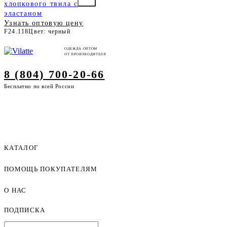
хлопкового твила с
эластаном
Узнать оптовую цену
F24.118
Цвет: черный
ОДЕЖДА ОПТОМ
ОТ ПРОИЗВОДИТЕЛЯ
8 (804) 700-20-66
Бесплатно по всей России
КАТАЛОГ
ПОМОЩЬ ПОКУПАТЕЛЯМ
Женская одежда оптом
Мужская одежда оптом
О НАС
Как оформить заказ
Детская одежда оптом
Оплата и доставка
ПОДПИСКА
О компании
Договор-оферта