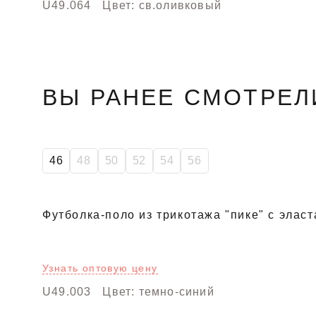
U49.064
Цвет: св.оливковый
ВЫ РАНЕЕ СМОТРЕЛ
46
48
50
52
54
56
Футболка-поло из трикотажа "пике" с элас
Узнать оптовую цену
U49.003
Цвет: темно-синий