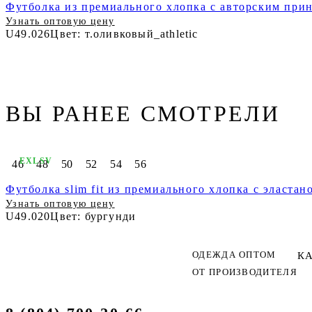
Футболка из премиального хлопка с авторским при
Узнать оптовую цену
U49.026
Цвет: т.оливковый_athletic
ВЫ РАНЕЕ СМОТРЕЛИ
EXLSV
46
48
50
52
54
56
Футболка slim fit из премиального хлопка с эластан
Узнать оптовую цену
U49.020
Цвет: бургунди
ОДЕЖДА ОПТОМ
К
ОТ ПРОИЗВОДИТЕЛЯ