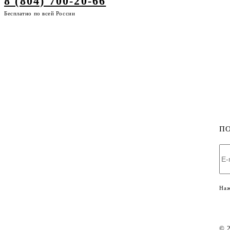
8 (804) 700-20-66
Бесплатно по всей России
П
Наж
© 