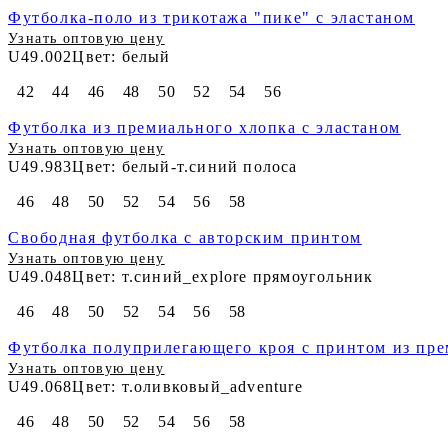
Футболка-поло из трикотажа "пике" с эластаном
Узнать оптовую цену
U49.002
Цвет: белый
42
44
46
48
50
52
54
56
Футболка из премиального хлопка с эластаном
Узнать оптовую цену
U49.983
Цвет: белый-т.синий полоса
46
48
50
52
54
56
58
Свободная футболка с авторским принтом
Узнать оптовую цену
U49.048
Цвет: т.синий_explore прямоугольник
46
48
50
52
54
56
58
Футболка полуприлегающего кроя с принтом из пре
Узнать оптовую цену
U49.068
Цвет: т.оливковый_adventure
46
48
50
52
54
56
58