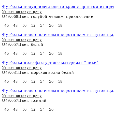
Футболка полуприлегающего кроя с принтом из пре
Узнать оптовую цену
U49.068
Цвет: голубой меланж_приключение
46
48
50
52
54
56
58
Футболка поло с плетеным воротником на пуговица
Узнать оптовую цену
U49.057
Цвет: белый
46
48
50
52
54
56
58
Футболка-поло фактурного материала "пике"
Узнать оптовую цену
U49.031
Цвет: морская волна-белый
46
48
50
52
54
56
58
Футболка поло с плетеным воротником на пуговица
Узнать оптовую цену
U49.057
Цвет: т.синий
46
48
50
52
54
56