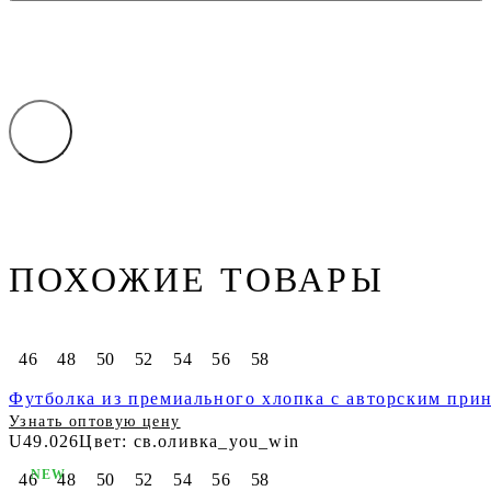
ПОХОЖИЕ ТОВАРЫ
46
48
50
52
54
56
58
Футболка из премиального хлопка с авторским при
Узнать оптовую цену
U49.026
Цвет: св.оливка_you_win
NEW
46
48
50
52
54
56
58