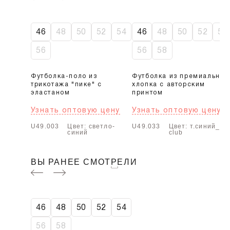
46
48
50
52
54
46
48
50
52
54
56
56
58
Футболка-поло из
Футболка из премиальног
трикотажа "пике" с
хлопка с авторским
эластаном
принтом
Узнать оптовую цену
Узнать оптовую цену
U49.003
Цвет: светло-
U49.033
Цвет: т.синий_sur
синий
club
ВЫ РАНЕЕ СМОТРЕЛИ
46
48
50
52
54
56
58