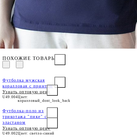
ПОХОЖИЕ ТОВАРЫ
Футболка мужская
коралловая с принтом
Узнать оптовую цену
U49.004
Цвет:
коралловый_dont_look_back
Футболка-поло из
трикотажа "пике" с
эластаном
Узнать оптовую цену
U49.002
Цвет: светло-синий