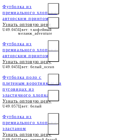
Футболка из
премиального хлопка с
авторским принтом
Узнать оптовую цену
U49.045
Цвет: т.кофейный
меланж_adventure
Футболка из
премиального хлопка с
авторским принтом
Узнать оптовую цену
U49.045
Цвет: белый_ocean
Футболка поло с
плетеным воротником на
пуговицах из
эластичного хлопка
Узнать оптовую цену
U49.057
Цвет: белый
Футболка из
премиального хлопка с
эластаном
Узнать оптовую цену
U49.041
Цвет: черный-белый