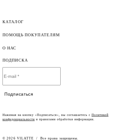
КАТАЛОГ
ПОМОЩЬ ПОКУПАТЕЛЯМ
Женская одежда оптом
Мужская одежда оптом
О НАС
Как оформить заказ
Детская одежда оптом
Оплата и доставка
ПОДПИСКА
О компании
Договор-оферта
Политика конфиденциальности
Условия сотрудничества
Контакты
Таблицы размеров
Наши дилеры
Подписаться
Lookbook
Честный знак
Наш розничный интернет-магазин
Нажимая на кнопку «Подписаться», вы соглашаетесь с
Политикой
конфеденциальности
и правилами обработки информации.
Работа в компании
© 2026 VILATTE
/
Все права защищены.