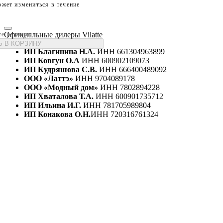
жет измениться в течение
Официальные дилеры Vilatte
те размеры
 В КОРЗИНУ
ИП Благинина Н.А.
ИНН 661304963899
ИП Ковгун О.А
ИНН 600902109073
ИП Кудряшова С.В.
ИНН 666400489092
ООО «Латтэ»
ИНН 9704089178
ООО «Модный дом»
ИНН 7802894228
ИП Хваталова Т.А.
ИНН 600901735712
ИП Ильина И.Г.
ИНН 781705989804
ИП Конакова О.Н.
ИНН 720316761324