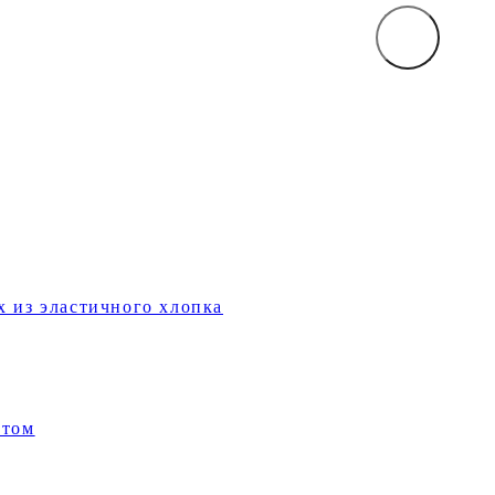
х из эластичного хлопка
нтом