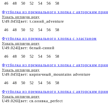
46
48
50
52
54
56
58
Футболка из премиального хлопка с авторским при
Узнать оптовую цену
U49.045
Цвет: т.синий_adventure
46
48
50
52
54
56
58
Футболка из премиального хлопка с эластаном
Узнать оптовую цену
U49.024
Цвет: белый-синий
46
48
50
52
54
56
58
Футболка из премиального хлопка с авторским при
Узнать оптовую цену
U49.045
Цвет: кирпичный_mountains adventure
46
48
50
52
54
56
58
Футболка из премиального хлопка с авторским при
Узнать оптовую цену
U49.026
Цвет: св.оливка_perfect