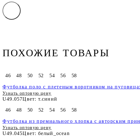
ПОХОЖИЕ ТОВАРЫ
46
48
50
52
54
56
58
Футболка поло с плетеным воротником на пуговица
Узнать оптовую цену
U49.057
Цвет: т.синий
46
48
50
52
54
56
58
Футболка из премиального хлопка с авторским при
Узнать оптовую цену
U49.045
Цвет: белый_ocean