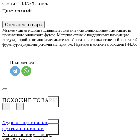
Состав:
100%Хлопок
Цвет:
мятный
Описание товара
Мятное худи на молнии с длинными рукавами и спущенной линией плеч сшито из
премиального хлопкового футера. Материал отлично поддерживает циркуляцию
воздуха, а крой не ограничивает движения. Модель с высококачественной золотистой
фурнитурой украшена устойчивым принтом. Идеально в костюме с брюками F44.060
Поделиться
ПОХОЖИЕ ТОВАРЫ
Худи из премиального
футера с принтом
Узнать оптовую цену
F49.407
Цвет: лаванда