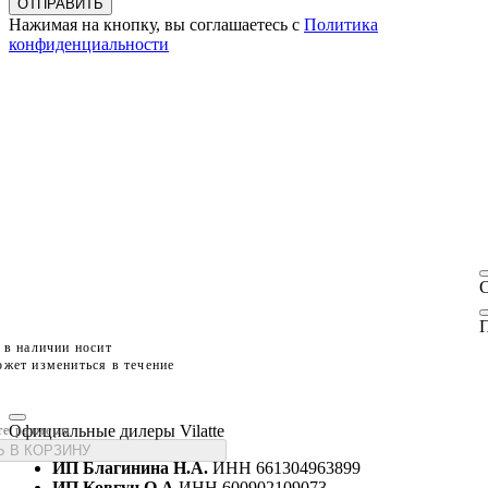
ОТПРАВИТЬ
Нажимая на кнопку, вы соглашаетесь с
Политика
конфиденциальности
П
 в наличии носит
жет измениться в течение
Официальные дилеры Vilatte
те размеры
 В КОРЗИНУ
ИП Благинина Н.А.
ИНН 661304963899
ИП Ковгун О.А
ИНН 600902109073