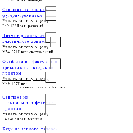
Свитшот из теплого
футера-трехнитки
Узнать оптовую цену
F49.428
Цвет: розовый
Прямые джинсы из
эластичного денима
Узнать оптовую цену
M54.071
Цвет: светло-синий
Футболка из фактурного
трикотажа с авторским
принтом
Узнать оптовую цену
M49.407
Цвет:
св.синий_белый_adventure
Свитшот из
премиального футера с
принтом
Узнать оптовую цену
F49.406
Цвет: мятный
Худи из теплого футера-