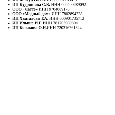
ИП Кудряшова С.В.
ИНН 666400489092
ООО «Латтэ»
ИНН 9704089178
ООО «Модный дом»
ИНН 7802894228
ИП Хваталова Т.А.
ИНН 600901735712
ИП Ильина И.Г.
ИНН 781705989804
ИП Конакова О.Н.
ИНН 720316761324