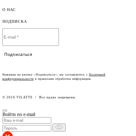
Мужская одежда оптом
О НАС
Как оформить заказ
Детская одежда оптом
Оплата и доставка
ПОДПИСКА
О компании
Договор-оферта
Политика конфиденциальности
Условия сотрудничества
Контакты
Таблицы размеров
Наши дилеры
Подписаться
Lookbook
Честный знак
Наш розничный интернет-магазин
Нажимая на кнопку «Подписаться», вы соглашаетесь с
Политикой
конфеденциальности
и правилами обработки информации.
Работа в компании
© 2026 VILATTE
/
Все права защищены.
Войти по e-mail