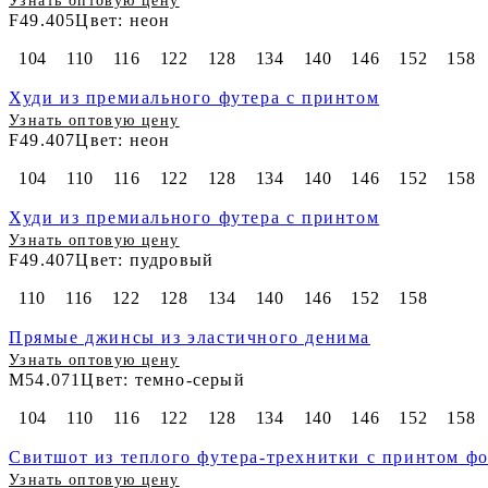
Узнать оптовую цену
F49.405
Цвет: неон
104
110
116
122
128
134
140
146
152
158
Худи из премиального футера с принтом
Узнать оптовую цену
F49.407
Цвет: неон
104
110
116
122
128
134
140
146
152
158
Худи из премиального футера с принтом
Узнать оптовую цену
F49.407
Цвет: пудровый
110
116
122
128
134
140
146
152
158
Прямые джинсы из эластичного денима
Узнать оптовую цену
M54.071
Цвет: темно-серый
104
110
116
122
128
134
140
146
152
158
Свитшот из теплого футера-трехнитки с принтом ф
Узнать оптовую цену