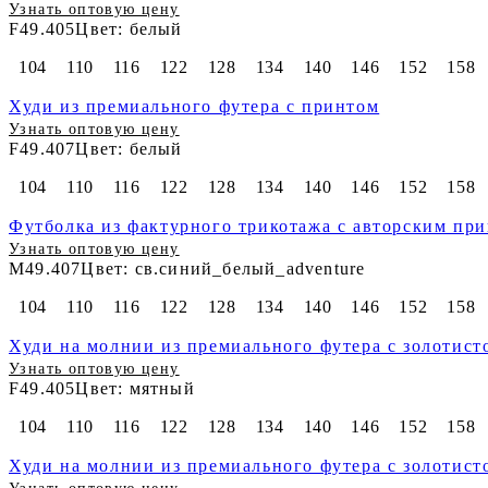
Узнать оптовую цену
F49.405
Цвет: белый
104
110
116
122
128
134
140
146
152
158
Худи из премиального футера с принтом
Узнать оптовую цену
F49.407
Цвет: белый
104
110
116
122
128
134
140
146
152
158
Футболка из фактурного трикотажа с авторским пр
Узнать оптовую цену
M49.407
Цвет: св.синий_белый_adventure
104
110
116
122
128
134
140
146
152
158
Худи на молнии из премиального футера с золотис
Узнать оптовую цену
F49.405
Цвет: мятный
104
110
116
122
128
134
140
146
152
158
Худи на молнии из премиального футера с золотис