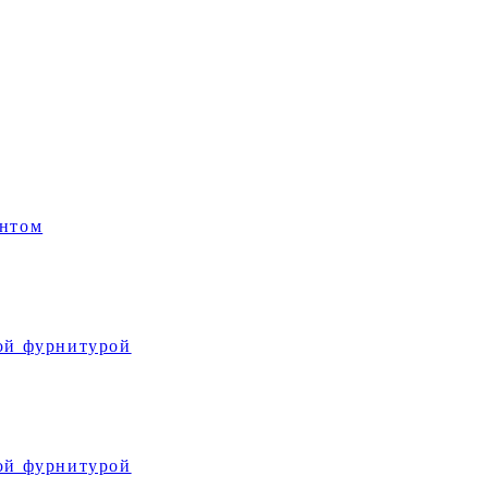
интом
той фурнитурой
той фурнитурой