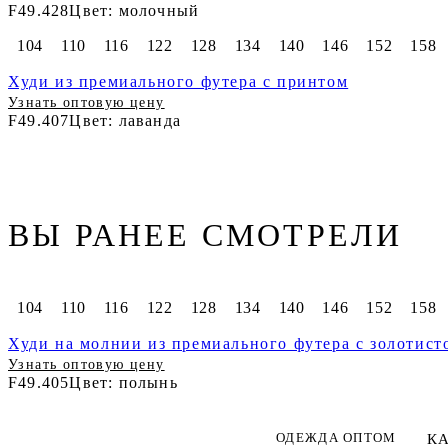
F49.428
Цвет: молочный
104
110
116
122
128
134
140
146
152
158
Худи из премиального футера с принтом
Узнать оптовую цену
F49.407
Цвет: лаванда
ВЫ РАНЕЕ СМОТРЕЛИ
104
110
116
122
128
134
140
146
152
158
Худи на молнии из премиального футера с золотис
Узнать оптовую цену
F49.405
Цвет: полынь
ОДЕЖДА ОПТОМ
К