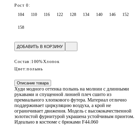
Рост 0:
104
110
116
122
128
134
140
146
152
158
ДОБАВИТЬ В КОРЗИНУ
Состав:
100%Хлопок
Цвет:
полынь
Описание товара
Худи модного оттенка полынь на молнии с длинными
рукавами и спущенной линией плеч сшито из
премиального хлопкового футера. Материал отлично
поддерживает циркуляцию воздуха, а крой не
ограничивает движения. Модель с высококачественной
золотистой фурнитурой украшена устойчивым принтом.
Идеально в костюме с брюками F44.060