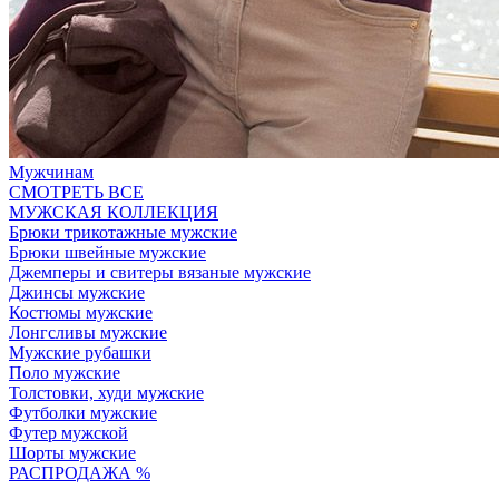
Мужчинам
СМОТРЕТЬ ВСЕ
МУЖСКАЯ КОЛЛЕКЦИЯ
Брюки трикотажные мужские
Брюки швейные мужские
Джемперы и свитеры вязаные мужские
Джинсы мужские
Костюмы мужские
Лонгсливы мужские
Мужские рубашки
Поло мужские
Толстовки, худи мужские
Футболки мужские
Футер мужской
Шорты мужские
РАСПРОДАЖА %