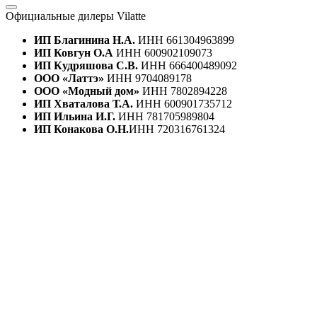
Официальные дилеры Vilatte
ИП Благинина Н.А.
ИНН 661304963899
ИП Ковгун О.А
ИНН 600902109073
ИП Кудряшова С.В.
ИНН 666400489092
ООО «Латтэ»
ИНН 9704089178
ООО «Модный дом»
ИНН 7802894228
ИП Хваталова Т.А.
ИНН 600901735712
ИП Ильина И.Г.
ИНН 781705989804
ИП Конакова О.Н.
ИНН 720316761324