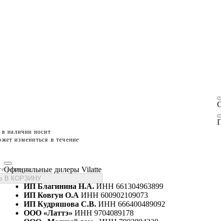
П
 в наличии носит
жет измениться в течение
Официальные дилеры Vilatte
те размеры
 В КОРЗИНУ
ИП Благинина Н.А.
ИНН 661304963899
ИП Ковгун О.А
ИНН 600902109073
ИП Кудряшова С.В.
ИНН 666400489092
ООО «Латтэ»
ИНН 9704089178