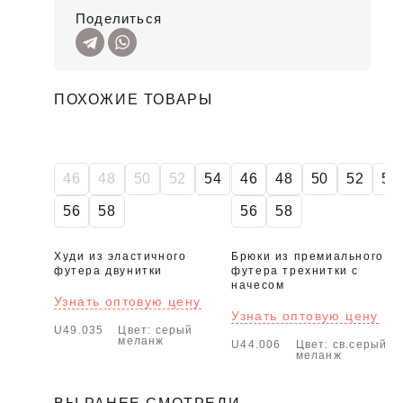
Поделиться
ПОХОЖИЕ ТОВАРЫ
46
48
50
52
54
46
48
50
52
54
56
58
56
58
Худи из эластичного
Брюки из премиального
футера двунитки
футера трехнитки с
начесом
Узнать оптовую цену
Узнать оптовую цену
U49.035
Цвет: серый
меланж
U44.006
Цвет: св.серый
меланж