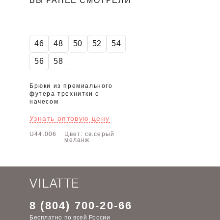
ВЫ РАНЕЕ СМОТРЕЛИ
46
48
50
52
54
56
58
Брюки из премиального
футера трехнитки с
начесом
Узнать оптовую цену
U44.006
Цвет: св.серый
меланж
8 (804) 700-20-66
Бесплатно по всей России