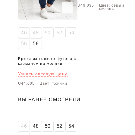
U49.035
Цвет: серый
меланж
46
48
50
52
54
56
58
Брюки из тонкого футера с
карманом на молнии
Узнать оптовую цену
U44.005
Цвет: т.синий
ВЫ РАНЕЕ СМОТРЕЛИ
46
48
50
52
54