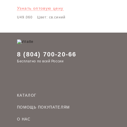
Узнать оптовую цену
U49.060
Цвет: св.синий
8 (804) 700-20-66
Бесплатно по всей России
КАТАЛОГ
Женская одежда оптом
ПОМОЩЬ ПОКУПАТЕЛЯМ
Мужская одежда оптом
Как оформить заказ
Детская одежда оптом
О НАС
Оплата и доставка