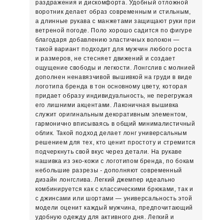
раздражения и дискомфорта. Удобный отложной
воротник делает образ современным и стильным,
а длинные рукава с манжетами защищают руки при
ветреной погоде. Поло хорошо садится по фигуре
благодаря добавлению эластичных волокон —
такой вариант подходит для мужчин любого роста
и размеров, не стесняет движений и создает
ощущение свободы и легкости. Лонгслив с молнией
дополнен ненавязчивой вышивкой на груди в виде
логотипа бренда в тон основному цвету, которая
придает образу индивидуальность, не перегружая
его лишними акцентами. Лаконичная вышивка
служит оригинальным декоративным элементом,
гармонично вписываясь в общий минималистичный
облик. Такой подход делает лонг универсальным
решением для тех, кто ценит простоту и стремится
подчеркнуть свой вкус через детали. На рукаве
нашивка из эко-кожи с логотипом бренда, по бокам
небольшие разрезы - дополняют современный
дизайн лонгслива. Легкий джемпер идеально
комбинируется как с классическими брюками, так и
с джинсами или шортами — универсальность этой
модели оценит каждый мужчина, предпочитающий
удобную одежду для активного дня. Легкий и