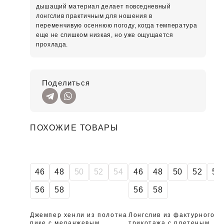
дышащий материал делает повседневный
лонгслив практичным для ношения в
переменчивую осеннюю погоду, когда температура
еще не слишком низкая, но уже ощущается
прохлада.
Поделиться
ПОХОЖИЕ ТОВАРЫ
46
48
50
52
54
46
48
50
52
54
56
58
56
58
Джемпер хенли из полотна
Лонгслив из фактурного
пике с меланжевым
трикотажа с плетеным