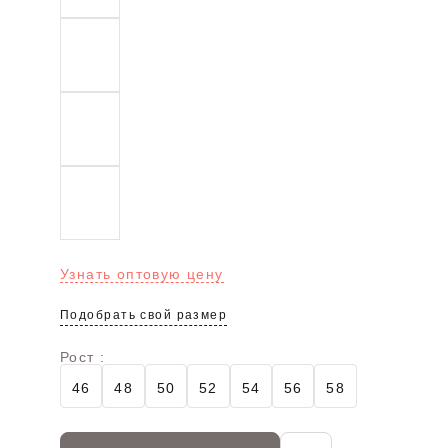
Узнать оптовую цену
Подобрать свой размер
Рост :
46
48
50
52
54
56
58