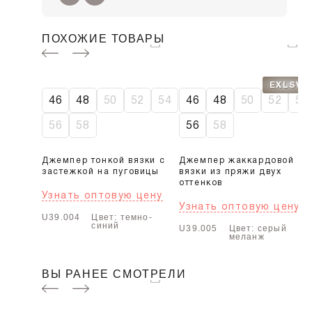
ПОХОЖИЕ ТОВАРЫ
EXLSV
46
48
50
52
54
46
48
50
52
54
56
58
56
58
Джемпер тонкой вязки с
Джемпер жаккардовой
застежкой на пуговицы
вязки из пряжи двух
оттенков
Узнать оптовую цену
Узнать оптовую цену
U39.004
Цвет: темно-
синий
U39.005
Цвет: серый
меланж
ВЫ РАНЕЕ СМОТРЕЛИ