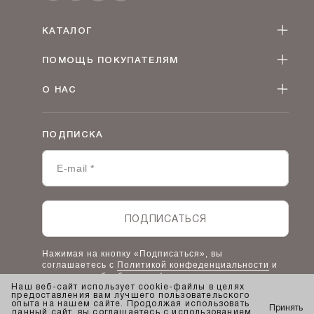
КАТАЛОГ
Женская одежда оптом
ПОМОЩЬ ПОКУПАТЕЛЯМ
Мужская одежда оптом
Как оформить заказ
Детская одежда оптом
О НАС
Оплата и доставка
О компании
Договор-оферта
Политика конфиденциальности
Условия сотрудничества
ПОДПИСКА
Контакты
Таблицы размеров
Наши дилеры
Lookbook
Честный знак
Наш розничный интернет-магазин
ПОДПИСАТЬСЯ
Работа в компании
Нажимая на кнопку «Подписаться», вы
соглашаетесь с
Политикой конфеденциальности
и
правилами обработки информации.
Наш веб-сайт использует cookie-файлы в целях
предоставления вам лучшего пользовательского
опыта на нашем сайте. Продолжая использовать
Принять
данный сайт, вы соглашаетесь с использованием