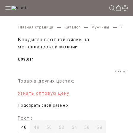
Главная страница
Каталог
Мужчины
Карди
Кардиган плотной вязки на
металлической молнии
U39.011
Товар в других цветах:
Узнать оптовую цену
Подобрать свой размер
Рост :
46
48
50
52
54
56
58