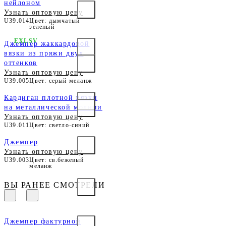
нейлоном
Узнать оптовую цену
U39.014
Цвет: дымчатый
зеленый
EXLSV
Джемпер жаккардовой
вязки из пряжи двух
оттенков
Узнать оптовую цену
U39.005
Цвет: серый меланж
Кардиган плотной вязки
на металлической молнии
Узнать оптовую цену
U39.011
Цвет: светло-синий
Джемпер
Узнать оптовую цену
U39.003
Цвет: св.бежевый
меланж
ВЫ РАНЕЕ СМОТРЕЛИ
Джемпер фактурной