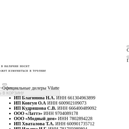
П
 в наличии носит
жет измениться в течение
Официальные дилеры Vilatte
те размеры
 В КОРЗИНУ
ИП Благинина Н.А.
ИНН 661304963899
ИП Ковгун О.А
ИНН 600902109073
ИП Кудряшова С.В.
ИНН 666400489092
ООО «Латтэ»
ИНН 9704089178
ООО «Модный дом»
ИНН 7802894228
ИП Хваталова Т.А.
ИНН 600901735712
ИП Ильина И.Г.
ИНН 781705989804