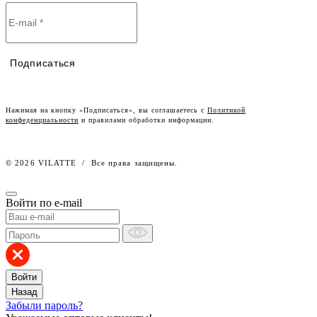
Договор-оферта
Политика конфиденциальности
Условия сотрудничества
Контакты
Таблицы размеров
Наши дилеры
Подписаться
Lookbook
Честный знак
Наш розничный интернет-магазин
Нажимая на кнопку «Подписаться», вы соглашаетесь с
Политикой
конфеденциальности
и правилами обработки информации.
Работа в компании
© 2026 VILATTE
/
Все права защищены.
Войти по e-mail
Войти
Назад
Забыли пароль?