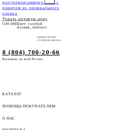
полуприлегающего кроя с
принтом из премиального
хлопка
Узнать оптовую цену
U49.068
Цвет: голубой
меланж_outdoors
ОДЕЖДА ОПТОМ
ОТ ПРОИЗВОДИТЕЛЯ
8 (804) 700-20-66
Бесплатно по всей России
КАТАЛОГ
ПОМОЩЬ ПОКУПАТЕЛЯМ
Женская одежда оптом
Мужская одежда оптом
О НАС
Как оформить заказ
Детская одежда оптом
Оплата и доставка
ПОДПИСКА