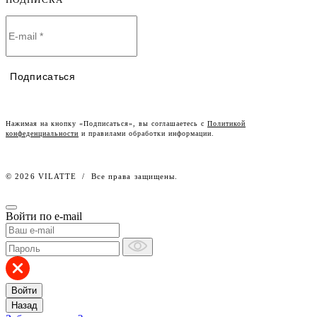
О компании
Договор-оферта
Политика конфиденциальности
Условия сотрудничества
Контакты
Таблицы размеров
Наши дилеры
Подписаться
Lookbook
Честный знак
Наш розничный интернет-магазин
Нажимая на кнопку «Подписаться», вы соглашаетесь с
Политикой
конфеденциальности
и правилами обработки информации.
Работа в компании
© 2026 VILATTE
/
Все права защищены.
Войти по e-mail
Войти
Назад