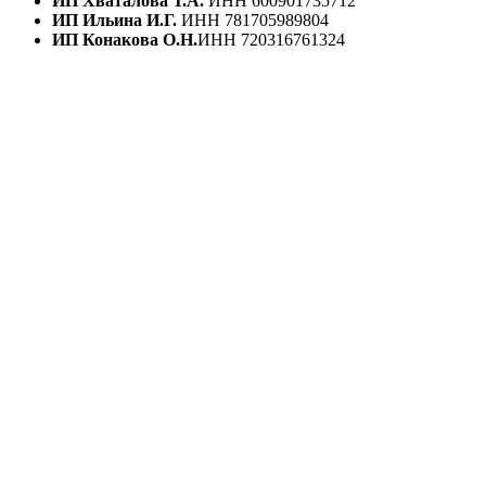
ИП Хваталова Т.А.
ИНН 600901735712
ИП Ильина И.Г.
ИНН 781705989804
ИП Конакова О.Н.
ИНН 720316761324