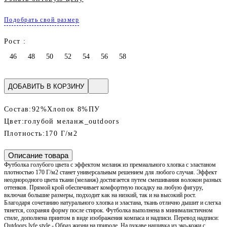
Подобрать свой размер
Рост :
46
48
50
52
54
56
58
ДОБАВИТЬ В КОРЗИНУ
Состав:
92%Хлопок 8%ПУ
Цвет:
голубой меланж_outdoors
Плотность:
170 Г/м2
Описание товара
Футболка голубого цвета с эффектом меланж из премиального хлопка с эластаном
плотностью 170 Г/м2 станет универсальным решением для любого случая. Эффект
неоднородного цвета ткани (меланж) достигается путем смешивания волокон разных
оттенков. Прямой крой обеспечивает комфортную посадку на любую фигуру,
включая большие размеры, подходит как на низкий, так и на высокий рост.
Благодаря сочетанию натурального хлопка и эластана, ткань отлично дышит и слегка
тянется, сохраняя форму после стирок. Футболка выполнена в минималистичном
стиле, дополнена принтом в виде изображения компаса и надписи. Перевод надписи:
Outdoors lyfe style - Образ жизни на природе. На рукаве нашивка из эко-кожи с