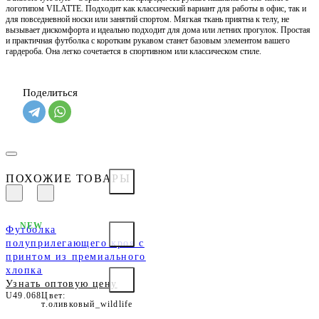
логотипом VILATTE. Подходит как классический вариант для работы в офис, так и
для повседневной носки или занятий спортом. Мягкая ткань приятна к телу, не
вызывает дискомфорта и идеально подходит для дома или летних прогулок. Простая
и практичная футболка с коротким рукавом станет базовым элементом вашего
гардероба. Она легко сочетается в спортивном или классическом стиле.
Поделиться
ПОХОЖИЕ ТОВАРЫ
NEW
Футболка
полуприлегающего кроя с
принтом из премиального
хлопка
Узнать оптовую цену
U49.068
Цвет:
т.оливковый_wildlife