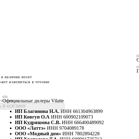
П
 в наличии носит
жет измениться в течение
Официальные дилеры Vilatte
те размеры
 В КОРЗИНУ
ИП Благинина Н.А.
ИНН 661304963899
ИП Ковгун О.А
ИНН 600902109073
ИП Кудряшова С.В.
ИНН 666400489092
ООО «Латтэ»
ИНН 9704089178
ООО «Модный дом»
ИНН 7802894228