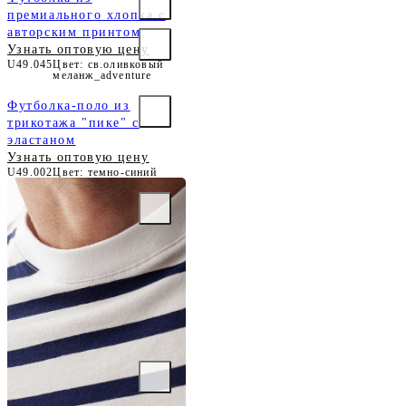
премиального хлопка с
авторским принтом
Узнать оптовую цену
U49.045
Цвет: св.оливковый
меланж_adventure
Футболка-поло из
трикотажа "пике" с
эластаном
Узнать оптовую цену
U49.002
Цвет: темно-синий