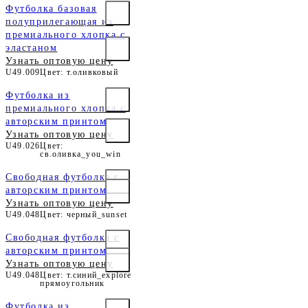
Футболка базовая
полуприлегающая из
премиального хлопка с
эластаном
Узнать оптовую цену
U49.009
Цвет: т.оливковый
Футболка из
премиального хлопка с
авторским принтом
Узнать оптовую цену
U49.026
Цвет:
св.оливка_you_win
Свободная футболка с
авторским принтом
Узнать оптовую цену
U49.048
Цвет: черный_sunset
Свободная футболка с
авторским принтом
Узнать оптовую цену
U49.048
Цвет: т.синий_explore
прямоугольник
Футболка из