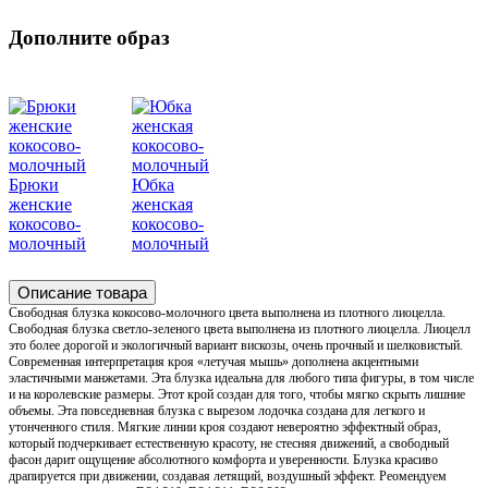
Дополните образ
Брюки
Юбка
женские
женская
кокосово-
кокосово-
молочный
молочный
Описание товара
Свободная блузка кокосово-молочного цвета выполнена из плотного лиоцелла.
Свободная блузка светло-зеленого цвета выполнена из плотного лиоцелла. Лиоцелл
это более дорогой и экологичный вариант вискозы, очень прочный и шелковистый.
Современная интерпретация кроя «летучая мышь» дополнена акцентными
эластичными манжетами. Эта блузка идеальна для любого типа фигуры, в том числе
и на королевские размеры. Этот крой создан для того, чтобы мягко скрыть лишние
объемы. Эта повседневная блузка с вырезом лодочка создана для легкого и
утонченного стиля. Мягкие линии кроя создают невероятно эффектный образ,
который подчеркивает естественную красоту, не стесняя движений, а свободный
фасон дарит ощущение абсолютного комфорта и уверенности. Блузка красиво
драпируется при движении, создавая летящий, воздушный эффект. Реомендуем