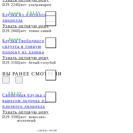
D29.224
Цвет: ультрамарин
Акция
EXLSV
Блузка из плотного
лиоцелла
Узнать оптовую цену
D29.266
Цвет: темно-синий
Акция
Блузка свободного
силуэта в тонкую
полоску из хлопка
Узнать оптовую цену
D29.316
Цвет: белый-голубой
ВЫ РАНЕЕ СМОТРЕЛИ
EXLSV
Свободная блузка с
вырезом лодочка из
плотного лиоцелла
Узнать оптовую цену
D29.359
Цвет: кокосово-
молочный
ОДЕЖДА ОПТОМ