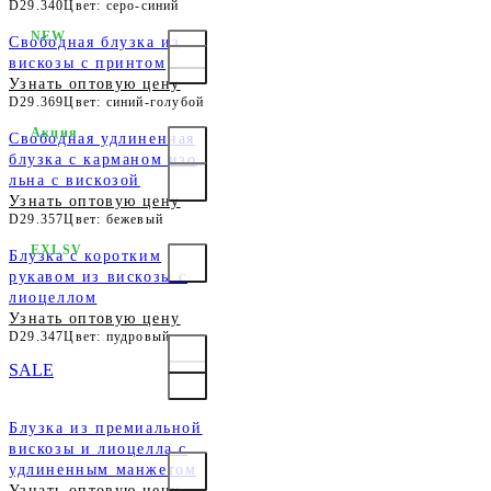
D29.340
Цвет: серо-синий
NEW
Свободная блузка из
вискозы с принтом
Узнать оптовую цену
D29.369
Цвет: синий-голубой
Акция
Свободная удлиненная
блузка с карманом изо
льна с вискозой
Узнать оптовую цену
D29.357
Цвет: бежевый
EXLSV
Блузка с коротким
рукавом из вискозы с
лиоцеллом
Узнать оптовую цену
D29.347
Цвет: пудровый
SALE
Блузка из премиальной
вискозы и лиоцелла с
удлиненным манжетом
Узнать оптовую цену