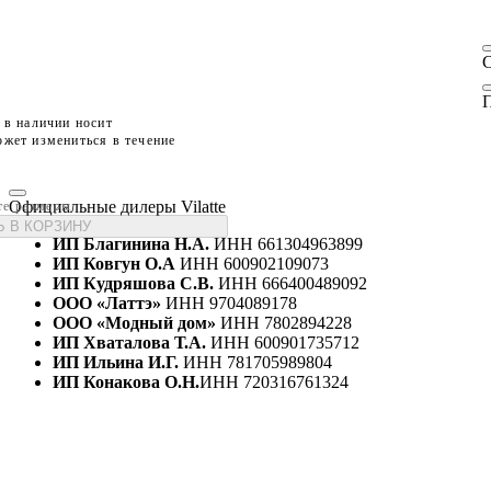
П
 в наличии носит
жет измениться в течение
Официальные дилеры Vilatte
те размеры
 В КОРЗИНУ
ИП Благинина Н.А.
ИНН 661304963899
ИП Ковгун О.А
ИНН 600902109073
ИП Кудряшова С.В.
ИНН 666400489092
ООО «Латтэ»
ИНН 9704089178
ООО «Модный дом»
ИНН 7802894228
ИП Хваталова Т.А.
ИНН 600901735712
ИП Ильина И.Г.
ИНН 781705989804
ИП Конакова О.Н.
ИНН 720316761324