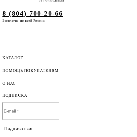
ОТ ПРОИЗВОДИТЕЛЯ
8 (804) 700-20-66
Бесплатно по всей России
КАТАЛОГ
ПОМОЩЬ ПОКУПАТЕЛЯМ
Женская одежда оптом
Мужская одежда оптом
О НАС
Как оформить заказ
Детская одежда оптом
Оплата и доставка
ПОДПИСКА
О компании
Договор-оферта
Политика конфиденциальности
Условия сотрудничества
Контакты
Таблицы размеров
Наши дилеры
Подписаться
Lookbook