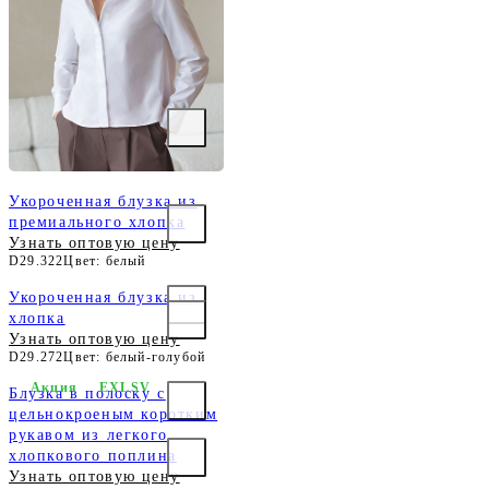
Укороченная блузка из
премиального хлопка
Узнать оптовую цену
D29.322
Цвет: белый
Укороченная блузка из
хлопка
Узнать оптовую цену
D29.272
Цвет: белый-голубой
Акция
EXLSV
Блузка в полоску с
цельнокроеным коротким
рукавом из легкого
хлопкового поплина
Узнать оптовую цену