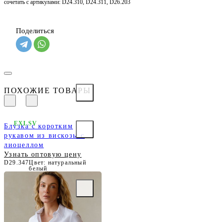
сочетать с артикулами: D24.310, D24.311, D26.203
Поделиться
ПОХОЖИЕ ТОВАРЫ
EXLSV
Блузка с коротким
рукавом из вискозы с
лиоцеллом
Узнать оптовую цену
D29.347
Цвет: натуральный
белый