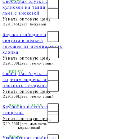
Свободная блузка с
кулиской на талии изо
льна с вискозой
Узнать оптовую цену
D29.345
Цвет: бежевый
Блузка свободного
силуэта в мелкий
горошек из премиального
хлопка
Узнать оптовую цену
D29.300
Цвет: темно-синий
EXLSV
Свободная блузка с
вырезом лодочка из
плотного лиоцелла
Узнать оптовую цену
D29.359
Цвет: темно-синий
Акция
EXLSV
Блузка из плотного
лиоцелла
Узнать оптовую цену
D29.266
Цвет: дымчато-
коралловый
Акция
Укороченная свободная