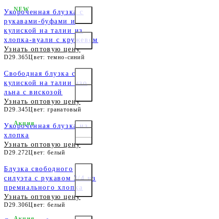
NEW
Укороченная блузка с
рукавами-буфами и
кулиской на талии из
хлопка-вуали с кружевом
Узнать оптовую цену
D29.365
Цвет: темно-синий
Свободная блузка с
кулиской на талии изо
льна с вискозой
Узнать оптовую цену
D29.345
Цвет: гранатовый
Акция
Укороченная блузка из
хлопка
Узнать оптовую цену
D29.272
Цвет: белый
Блузка свободного
силуэта с рукавом 3/4 из
премиального хлопка
Узнать оптовую цену
D29.306
Цвет: белый
Акция