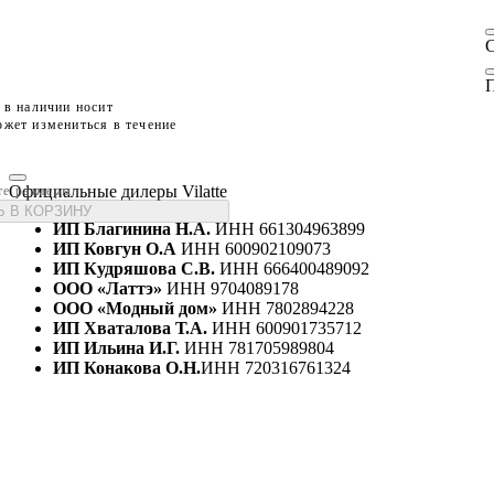
П
 в наличии носит
жет измениться в течение
Официальные дилеры Vilatte
те размеры
 В КОРЗИНУ
ИП Благинина Н.А.
ИНН 661304963899
ИП Ковгун О.А
ИНН 600902109073
ИП Кудряшова С.В.
ИНН 666400489092
ООО «Латтэ»
ИНН 9704089178
ООО «Модный дом»
ИНН 7802894228
ИП Хваталова Т.А.
ИНН 600901735712
ИП Ильина И.Г.
ИНН 781705989804
ИП Конакова О.Н.
ИНН 720316761324