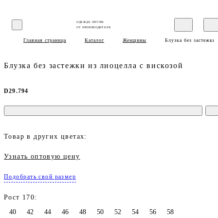
ОДЕЖДА ОПТОМ
ОТ ПРОИЗВОДИТЕЛЯ
Главная страница
Каталог
Женщины
Блузка без застежки 
Блузка без застежки из лиоцелла с вискозой
D29.794
Товар в других цветах:
Узнать оптовую цену
Подобрать свой размер
Рост 170:
40
42
44
46
48
50
52
54
56
58