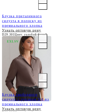
Блузка приталенного
силуэта в полоску из
премиального хлопка
Узнать оптовую цену
D29.301
Цвет: голубой-белый
EXLSV
Блузка с широкими
манжетами из вискозы с
лиоцеллом
Узнать оптовую цену
D29.346
Цвет: кофейный
Блузка свободного
силуэта с рукавом 3/4 из
премиального хлопка
Узнать оптовую цену