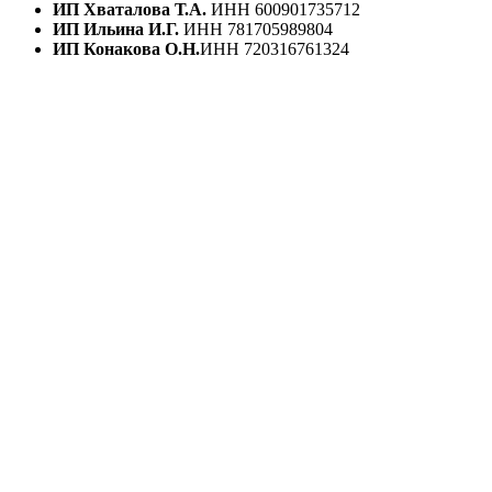
ИП Хваталова Т.А.
ИНН 600901735712
ИП Ильина И.Г.
ИНН 781705989804
ИП Конакова О.Н.
ИНН 720316761324