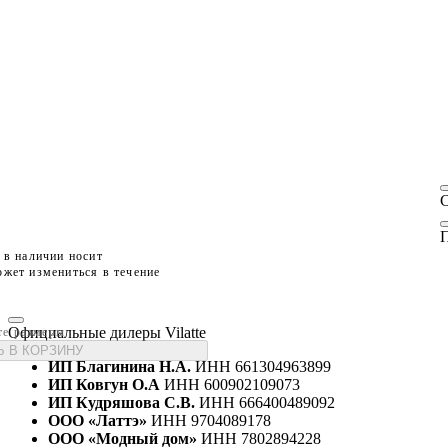
П
 в наличии носит
жет измениться в течение
Официальные дилеры Vilatte
те размеры
 В КОРЗИНУ
ИП Благинина Н.А.
ИНН 661304963899
ИП Ковгун О.А
ИНН 600902109073
ИП Кудряшова С.В.
ИНН 666400489092
ООО «Латтэ»
ИНН 9704089178
ООО «Модный дом»
ИНН 7802894228