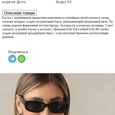
первом фото:
бедра 92
Описание товара
Блузка с удлиненными манжетами выполнена из тончайших нитей плотного сатина,
плетение которых создает полуматовый блеск, напоминающий натуральный шёлк. На
спинке изделия фирменный логотип бренда. Застежка на золотистые пуговицы. Совет
стилиста: сочетайте блузку в костюме с брюками D24.534 и юбкой D26.461 чтобы
создать роскошный праздничный образ, с классическими брюками или блестящим
денимом.
Поделиться