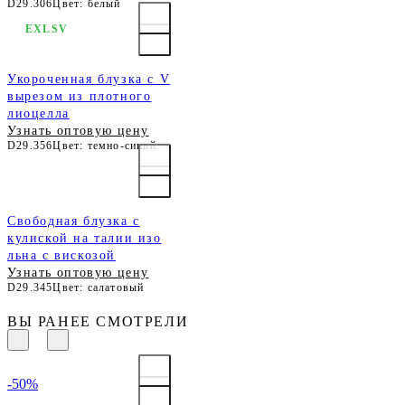
D29.306
Цвет: белый
EXLSV
Укороченная блузка с V
вырезом из плотного
лиоцелла
Узнать оптовую цену
D29.356
Цвет: темно-синий
Свободная блузка с
кулиской на талии изо
льна с вискозой
Узнать оптовую цену
D29.345
Цвет: салатовый
ВЫ РАНЕЕ СМОТРЕЛИ
-50%