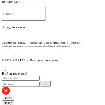
Оплата и доставка
ПОДПИСКА
О компании
Договор-оферта
Политика конфиденциальности
Условия сотрудничества
Контакты
Таблицы размеров
Наши дилеры
Подписаться
Lookbook
Честный знак
Наш розничный интернет-магазин
Нажимая на кнопку «Подписаться», вы соглашаетесь с
Политикой
конфеденциальности
и правилами обработки информации.
Работа в компании
© 2026 VILATTE
/
Все права защищены.
Войти по e-mail
Войти
Назад