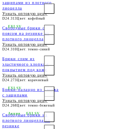
защипами из плотного
лиоцелла
Узнать оптовую цену
D24.313
Цвет: кофейный
EXLSV
Свободные брюки с
поясом на резинке из
плотного лиоцелла
Узнать оптовую цену
D24.310
Цвет: темно-синий
Брюки слим из
эластичного хлопка с
покрытием под кожу
Узнать оптовую цену
D24.273
Цвет: коричневый
EXLSV
Брюки-палаццо из хлопка
с защипами
Узнать оптовую цену
D24.268
Цвет: темно-бежевый
Акция
EXLSV
Свободные брюки из
плотного лиоцелла на
резинке