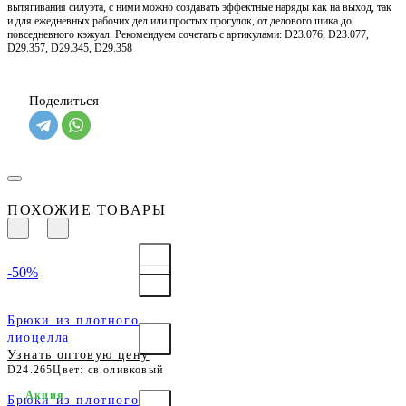
вытягивания силуэта, с ними можно создавать эффектные наряды как на выход, так
и для ежедневных рабочих дел или простых прогулок, от делового шика до
повседневного кэжуал. Рекомендуем сочетать с артикулами: D23.076, D23.077,
D29.357, D29.345, D29.358
Поделиться
ПОХОЖИЕ ТОВАРЫ
-50%
Брюки из плотного
лиоцелла
Узнать оптовую цену
D24.265
Цвет: св.оливковый
Акция
Брюки из плотного