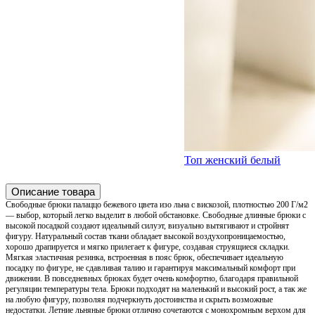
Топ женский белый
Описание товара
Свободные брюки палаццо бежевого цвета изо льна с вискозой, плотностью 200 Г/м2
— выбор, который легко выделит в любой обстановке. Свободные длинные брюки с
высокой посадкой создают идеальный силуэт, визуально вытягивают и стройнят
фигуру. Натуральный состав ткани обладает высокой воздухопроницаемостью,
хорошо драпируется и мягко прилегает к фигуре, создавая струящиеся складки.
Мягкая эластичная резинка, встроенная в пояс брюк, обеспечивает идеальную
посадку по фигуре, не сдавливая талию и гарантируя максимальный комфорт при
движении. В повседневных брюках будет очень комфортно, благодаря правильной
регуляции температуры тела. Брюки подходят на маленький и высокий рост, а так же
на любую фигуру, позволяя подчеркнуть достоинства и скрыть возможные
недостатки. Летние льняные брюки отлично сочетаются с монохромным верхом для