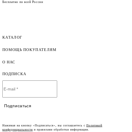
Бесплатно по всей России
КАТАЛОГ
ПОМОЩЬ ПОКУПАТЕЛЯМ
Женская одежда оптом
Мужская одежда оптом
О НАС
Как оформить заказ
Детская одежда оптом
Оплата и доставка
ПОДПИСКА
О компании
Договор-оферта
Политика конфиденциальности
Условия сотрудничества
Контакты
Таблицы размеров
Наши дилеры
Подписаться
Lookbook
Честный знак
Наш розничный интернет-магазин
Нажимая на кнопку «Подписаться», вы соглашаетесь с
Политикой
конфеденциальности
и правилами обработки информации.
Работа в компании