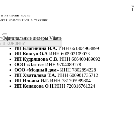
П
 в наличии носит
жет измениться в течение
Официальные дилеры Vilatte
те размеры
 В КОРЗИНУ
ИП Благинина Н.А.
ИНН 661304963899
ИП Ковгун О.А
ИНН 600902109073
ИП Кудряшова С.В.
ИНН 666400489092
ООО «Латтэ»
ИНН 9704089178
ООО «Модный дом»
ИНН 7802894228
ИП Хваталова Т.А.
ИНН 600901735712
ИП Ильина И.Г.
ИНН 781705989804
ИП Конакова О.Н.
ИНН 720316761324