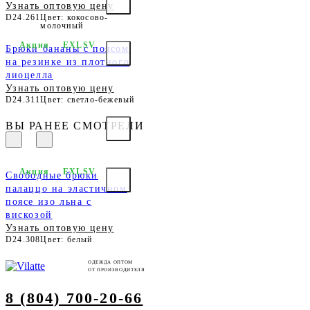
Узнать оптовую цену
D24.261
Цвет: кокосово-
молочный
Акция
EXLSV
Брюки бананы с поясом
на резинке из плотного
лиоцелла
Узнать оптовую цену
D24.311
Цвет: светло-бежевый
ВЫ РАНЕЕ СМОТРЕЛИ
Акция
EXLSV
Свободные брюки
палаццо на эластичном
поясе изо льна с
вискозой
Узнать оптовую цену
D24.308
Цвет: белый
ОДЕЖДА ОПТОМ
ОТ ПРОИЗВОДИТЕЛЯ
8 (804) 700-20-66