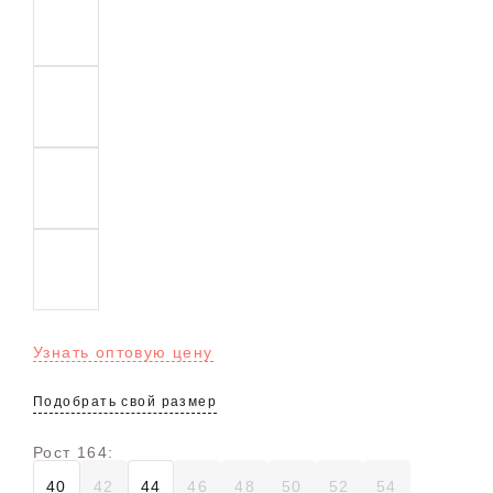
Узнать оптовую цену
Подобрать свой размер
Рост 164:
40
42
44
46
48
50
52
54