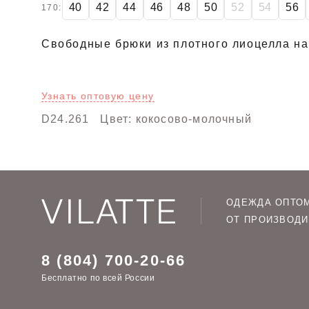
40
42
44
46
48
50
52
54
56
170:
Свободные брюки из плотного лиоцелла на
Узнать оптовую цену
D24.261
Цвет: кокосово-молочный
ОДЕЖДА ОПТО
ОТ ПРОИЗВОДИ
8 (804) 700-20-66
Бесплатно по всей России