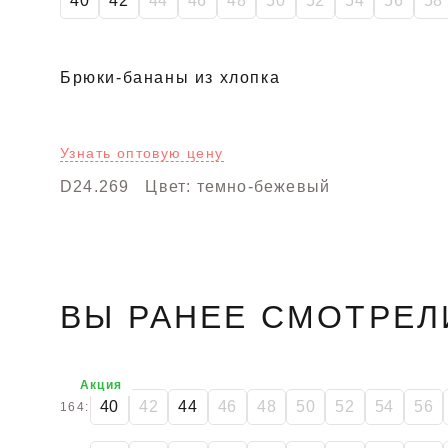
40
42
44
46
48
50
52
54
56
58
Брюки-бананы из хлопка
Узнать оптовую цену
D24.269
Цвет: темно-бежевый
ВЫ РАНЕЕ СМОТРЕЛ
Акция
40
42
44
46
48
50
52
54
56
164: