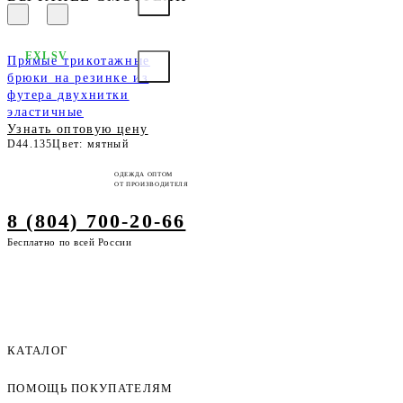
EXLSV
Прямые трикотажные
брюки на резинке из
футера двухнитки
эластичные
Узнать оптовую цену
D44.135
Цвет: мятный
ОДЕЖДА ОПТОМ
ОТ ПРОИЗВОДИТЕЛЯ
8 (804) 700-20-66
Бесплатно по всей России
КАТАЛОГ
ПОМОЩЬ ПОКУПАТЕЛЯМ
Женская одежда оптом