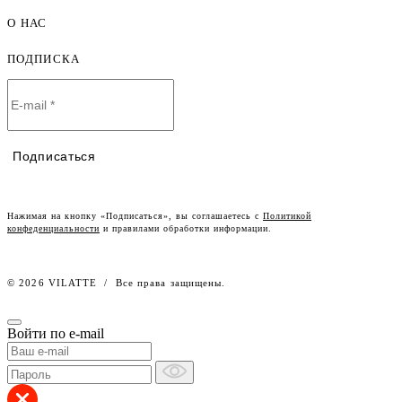
Мужская одежда оптом
О НАС
Как оформить заказ
Детская одежда оптом
Оплата и доставка
ПОДПИСКА
О компании
Договор-оферта
Политика конфиденциальности
Условия сотрудничества
Контакты
Таблицы размеров
Наши дилеры
Подписаться
Lookbook
Честный знак
Наш розничный интернет-магазин
Нажимая на кнопку «Подписаться», вы соглашаетесь с
Политикой
конфеденциальности
и правилами обработки информации.
Работа в компании
© 2026 VILATTE
/
Все права защищены.
Войти по e-mail