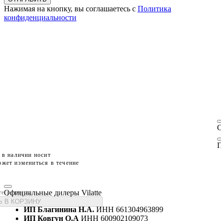
Нажимая на кнопку, вы соглашаетесь с
Политика
конфиденциальности
П
 в наличии носит
жет измениться в течение
Официальные дилеры Vilatte
те размеры
 В КОРЗИНУ
ИП Благинина Н.А.
ИНН 661304963899
ИП Ковгун О.А
ИНН 600902109073