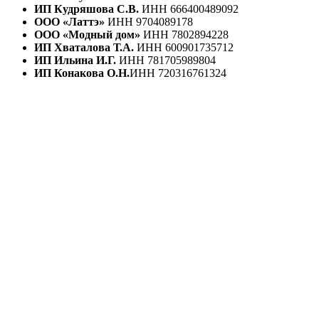
ИП Кудряшова С.В.
ИНН 666400489092
ООО «Латтэ»
ИНН 9704089178
ООО «Модный дом»
ИНН 7802894228
ИП Хваталова Т.А.
ИНН 600901735712
ИП Ильина И.Г.
ИНН 781705989804
ИП Конакова О.Н.
ИНН 720316761324