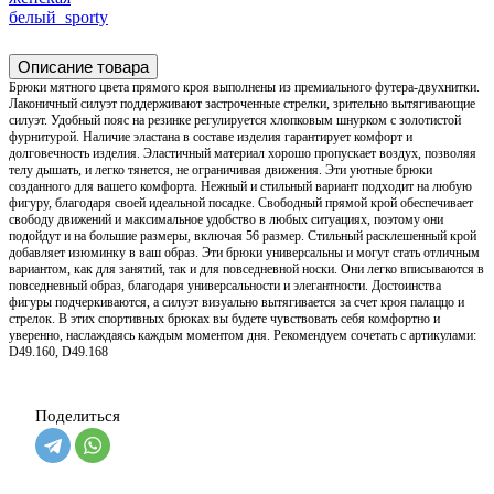
белый_sporty
Описание товара
Брюки мятного цвета прямого кроя выполнены из премиального футера-двухнитки.
Лаконичный силуэт поддерживают застроченные стрелки, зрительно вытягивающие
силуэт. Удобный пояс на резинке регулируется хлопковым шнурком с золотистой
фурнитурой. Наличие эластана в составе изделия гарантирует комфорт и
долговечность изделия. Эластичный материал хорошо пропускает воздух, позволяя
телу дышать, и легко тянется, не ограничивая движения. Эти уютные брюки
созданного для вашего комфорта. Нежный и стильный вариант подходит на любую
фигуру, благодаря своей идеальной посадке. Свободный прямой крой обеспечивает
свободу движений и максимальное удобство в любых ситуациях, поэтому они
подойдут и на большие размеры, включая 56 размер. Стильный расклешенный крой
добавляет изюминку в ваш образ. Эти брюки универсальны и могут стать отличным
вариантом, как для занятий, так и для повседневной носки. Они легко вписываются в
повседневный образ, благодаря универсальности и элегантности. Достоинства
фигуры подчеркиваются, а силуэт визуально вытягивается за счет кроя палаццо и
стрелок. В этих спортивных брюках вы будете чувствовать себя комфортно и
уверенно, наслаждаясь каждым моментом дня. Рекомендуем сочетать с артикулами:
D49.160, D49.168
Поделиться