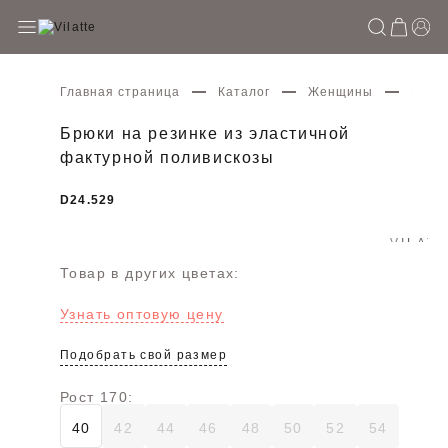
Главная страница
Каталог
Женщины
Брюки
Брюки на резинке из эластичной
фактурной поливискозы
D24.529
Товар в других цветах:
Узнать оптовую цену
Подобрать свой размер
Рост 170:
40
42
44
46
48
50
52
54