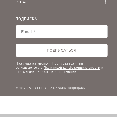
Детская одежда оптом
О НАС
Оплата и доставка
О компании
Договор-оферта
Политика конфиденциальности
Условия сотрудничества
ПОДПИСКА
Контакты
Таблицы размеров
Наши дилеры
Lookbook
Честный знак
Наш розничный интернет-магазин
ПОДПИСАТЬСЯ
Работа в компании
Нажимая на кнопку «Подписаться», вы
соглашаетесь с
Политикой конфеденциальности
и
правилами обработки информации.
© 2026 VILATTE
/
Все права защищены.