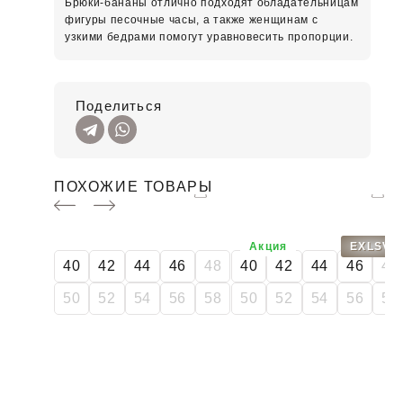
Брюки-бананы отлично подходят обладательницам
фигуры песочные часы, а также женщинам с
узкими бедрами помогут уравновесить пропорции.
Поделиться
ПОХОЖИЕ ТОВАРЫ
Акция
EXLSV
40
42
44
46
48
40
42
44
46
48
50
52
54
56
58
50
52
54
56
58