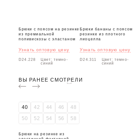
Брюки с поясом на резинке
Брюки бананы с поясом н
из премиальной
резинке из плотного
поливискозы с эластаном
лиоцелла
Узнать оптовую цену
Узнать оптовую цену
D24.228
Цвет: темно-
D24.311
Цвет: темно-
синий
синий
ВЫ РАНЕЕ СМОТРЕЛИ
-50%
40
42
44
46
48
50
52
54
56
58
Брюки на резинке из