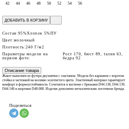
42
44
46
48
50
52
54
56
ДОБАВИТЬ В КОРЗИНУ
Состав:
95%Хлопок 5%ПУ
Цвет:
молочный
Плотность:
240 Г/м2
Параметры модели на
Рост 170, бюст 89, талия 63,
первом фото:
бедра 92
Описание товара
Жакет выполнен из футера двухнитки с эластаном. Модель без карманов с воротом
стойка и застежкой на молнию золотистого цвета. Эластичный материал гарантирует
комфорт и формоустойчивость. Сочетается в костюме с брюками D44.138, D44.139,
D44.140 и шортами D48.008. Изделие дополнено металлическим логотипом бренда.
Поделиться