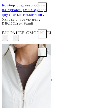
Бомбер среднего объема
на пуговицах из футера
двухнитки с эластаном
Узнать оптовую цену
D49.166
Цвет: белый
ВЫ РАНЕЕ СМОТРЕЛИ
Жакет из тонкого
премиального футера с
эластаном
Узнать оптовую цену
D49.078
Цвет: молочный
ОДЕЖДА ОПТОМ
ОТ ПРОИЗВОДИТЕЛЯ
8 (804) 700-20-66
Бесплатно по всей России