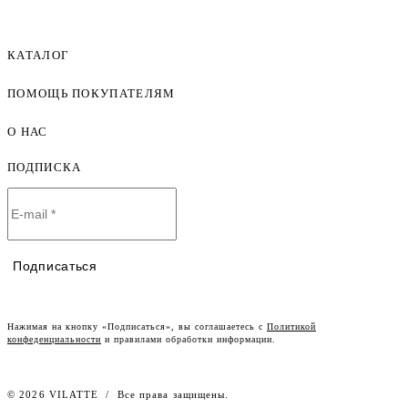
КАТАЛОГ
ПОМОЩЬ ПОКУПАТЕЛЯМ
Женская одежда оптом
Мужская одежда оптом
О НАС
Как оформить заказ
Детская одежда оптом
Оплата и доставка
ПОДПИСКА
О компании
Договор-оферта
Политика конфиденциальности
Условия сотрудничества
Контакты
Таблицы размеров
Наши дилеры
Подписаться
Lookbook
Честный знак
Наш розничный интернет-магазин
Нажимая на кнопку «Подписаться», вы соглашаетесь с
Политикой
конфеденциальности
и правилами обработки информации.
Работа в компании
© 2026 VILATTE
/
Все права защищены.