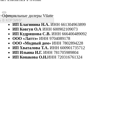
жет измениться в течение
Официальные дилеры Vilatte
те размеры
 В КОРЗИНУ
ИП Благинина Н.А.
ИНН 661304963899
ИП Ковгун О.А
ИНН 600902109073
ИП Кудряшова С.В.
ИНН 666400489092
ООО «Латтэ»
ИНН 9704089178
ООО «Модный дом»
ИНН 7802894228
ИП Хваталова Т.А.
ИНН 600901735712
ИП Ильина И.Г.
ИНН 781705989804
ИП Конакова О.Н.
ИНН 720316761324