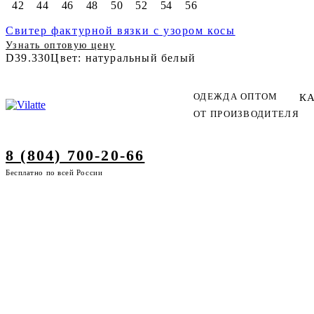
42
44
46
48
50
52
54
56
Свитер фактурной вязки с узором косы
Узнать оптовую цену
D39.330
Цвет: натуральный белый
ОДЕЖДА ОПТОМ
К
ОТ ПРОИЗВОДИТЕЛЯ
8 (804) 700-20-66
Бесплатно по всей России