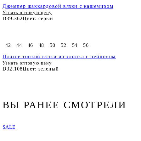
Джемпер жаккардовой вязки с кашемиром
Узнать оптовую цену
D39.362
Цвет: серый
42
44
46
48
50
52
54
56
Платье тонкой вязки из хлопка с нейлоном
Узнать оптовую цену
D32.108
Цвет: зеленый
ВЫ РАНЕЕ СМОТРЕЛИ
SALE