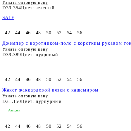
Узнать оптовую цену
D39.354
Цвет: зеленый
SALE
42
44
46
48
50
52
54
56
Джемпер с воротником-поло с коротким рукавом тон
Узнать оптовую цену
D39.389
Цвет: пудровый
42
44
46
48
50
52
54
56
Жакет жаккардовой вязки с кашемиром
Узнать оптовую цену
D31.150
Цвет: пурпурный
Акция
42
44
46
48
50
52
54
56