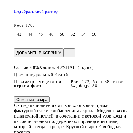
Подобрать свой размер
Рост 170:
42
44
46
48
50
52
54
56
ДОБАВИТЬ В КОРЗИНУ
Состав:
60%Хлопок 40%ПАН (акрил)
Цвет:
натуральный белый
Параметры модели на
Рост 172, бюст 88, талия
первом фото:
64, бедра 88
Описание товара
Свитер выполнен из мягкой хлопковой пряжи
фактурной вязки с добавлением акрила. Модель связана
изнаночной петлей, в сочетании с которой узор косы и
высокие рибаны поддерживают ирландский стиль,
который всегда в тренде. Круглый вырез. Свободная
посадка.