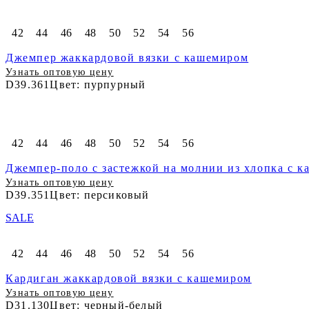
42
44
46
48
50
52
54
56
Джемпер жаккардовой вязки с кашемиром
Узнать оптовую цену
D39.361
Цвет: пурпурный
42
44
46
48
50
52
54
56
Джемпер-поло с застежкой на молнии из хлопка с 
Узнать оптовую цену
D39.351
Цвет: персиковый
SALE
42
44
46
48
50
52
54
56
Кардиган жаккардовой вязки с кашемиром
Узнать оптовую цену
D31.130
Цвет: черный-белый