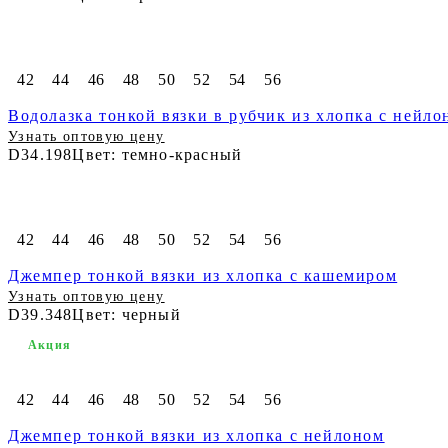
42
44
46
48
50
52
54
56
Водолазка тонкой вязки в рубчик из хлопка с нейло
Узнать оптовую цену
D34.198
Цвет: темно-красный
42
44
46
48
50
52
54
56
Джемпер тонкой вязки из хлопка с кашемиром
Узнать оптовую цену
D39.348
Цвет: черный
Акция
42
44
46
48
50
52
54
56
Джемпер тонкой вязки из хлопка с нейлоном