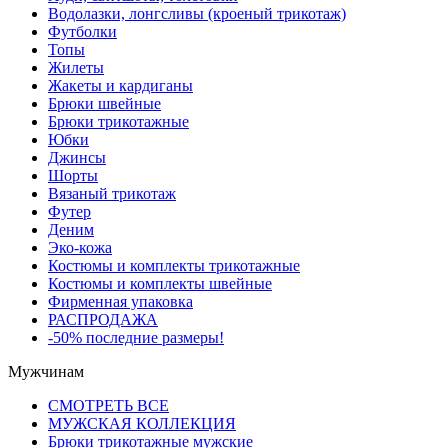
Водолазки, лонгсливы (кроеный трикотаж)
Футболки
Топы
Жилеты
Жакеты и кардиганы
Брюки швейные
Брюки трикотажные
Юбки
Джинсы
Шорты
Вязаный трикотаж
Футер
Деним
Эко-кожа
Костюмы и комплекты трикотажные
Костюмы и комплекты швейные
Фирменная упаковка
РАСПРОДАЖА
-50% последние размеры!
Мужчинам
СМОТРЕТЬ ВСЕ
МУЖСКАЯ КОЛЛЕКЦИЯ
Брюки трикотажные мужские