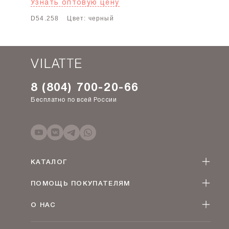
Узнать оптовую цену
D54.258
Цвет: черный
8 (804) 700-20-66
Бесплатно по всей России
КАТАЛОГ
Женская одежда оптом
ПОМОЩЬ ПОКУПАТЕЛЯМ
Мужская одежда оптом
Как оформить заказ
Детская одежда оптом
О НАС
Оплата и доставка
О компании
Договор-оферта