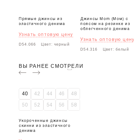
Прямые джинсы из
Джинсы Mom (Мом) с
эластичного денима
поясом на резинке из
облегченного денима
Узнать оптовую цену
Узнать оптовую цену
D54.066
Цвет: черный
D54.316
Цвет: белый
ВЫ РАНЕЕ СМОТРЕЛИ
-50%
40
42
44
46
48
50
52
54
56
58
Укороченные джинсы
скинни из эластичного
денима