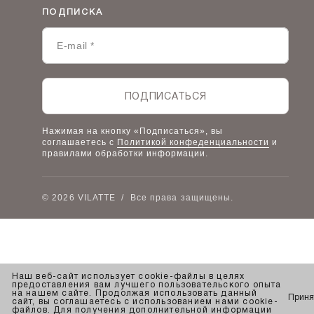
Политика конфиденциальности
Условия сотрудничества
ПОДПИСКА
Контакты
Таблицы размеров
Наши дилеры
Lookbook
Честный знак
Наш розничный интернет-магазин
ПОДПИСАТЬСЯ
Работа в компании
Нажимая на кнопку «Подписаться», вы
соглашаетесь с
Политикой конфеденциальности
и
правилами обработки информации.
© 2026 VILATTE
/
Все права защищены.
Наш веб-сайт использует cookie-файлы в целях
предоставления вам лучшего пользовательского опыта
на нашем сайте. Продолжая использовать данный
Приня
сайт, вы соглашаетесь с использованием нами cookie-
файлов. Для получения дополнительной информации