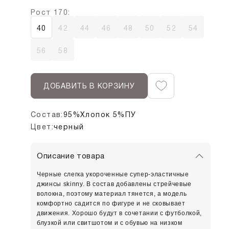
Рост 170:
40
42
44
46
48
50
52
54
56
58
ДОБАВИТЬ В КОРЗИНУ
Состав:
95%Хлопок 5%ПУ
Цвет:
черный
Описание товара
Черные слегка укороченные супер-эластичные
джинсы skinny. В состав добавлены стрейчевые
волокна, поэтому материал тянется, а модель
комфортно садится по фигуре и не сковывает
движения. Хорошо будут в сочетании с футболкой,
блузкой или свитшотом и с обувью на низком