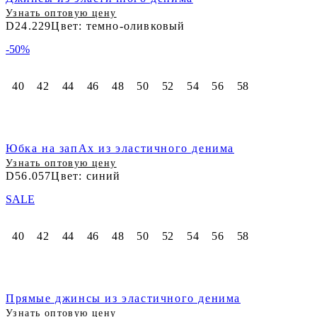
Узнать оптовую цену
D24.229
Цвет: темно-оливковый
-50%
40
42
44
46
48
50
52
54
56
58
Юбка на запАх из эластичного денима
Узнать оптовую цену
D56.057
Цвет: синий
SALE
40
42
44
46
48
50
52
54
56
58
Прямые джинсы из эластичного денима
Узнать оптовую цену