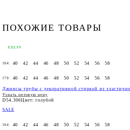
ПОХОЖИЕ ТОВАРЫ
EXLSV
40
42
44
46
48
50
52
54
56
58
164:
40
42
44
46
48
50
52
54
56
58
170:
Джинсы трубы с декоративной стиркой из эластичн
Узнать оптовую цену
D54.306
Цвет: голубой
SALE
40
42
44
46
48
50
52
54
56
58
164: