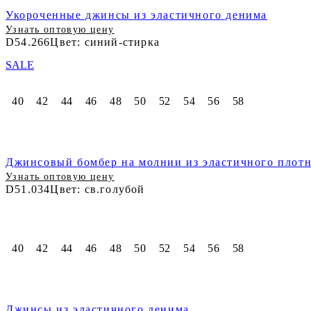
Укороченные джинсы из эластичного денима
Узнать оптовую цену
D54.266
Цвет: синий-стирка
SALE
40
42
44
46
48
50
52
54
56
58
Джинсовый бомбер на молнии из эластичного плот
Узнать оптовую цену
D51.034
Цвет: св.голубой
40
42
44
46
48
50
52
54
56
58
Джинсы из эластичного денима