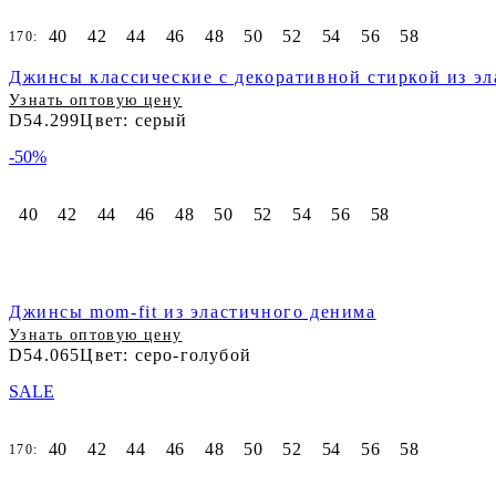
40
42
44
46
48
50
52
54
56
58
170:
Джинсы классические с декоративной стиркой из э
Узнать оптовую цену
D54.299
Цвет: серый
-50%
40
42
44
46
48
50
52
54
56
58
Джинсы mom-fit из эластичного денима
Узнать оптовую цену
D54.065
Цвет: серо-голубой
SALE
40
42
44
46
48
50
52
54
56
58
170: