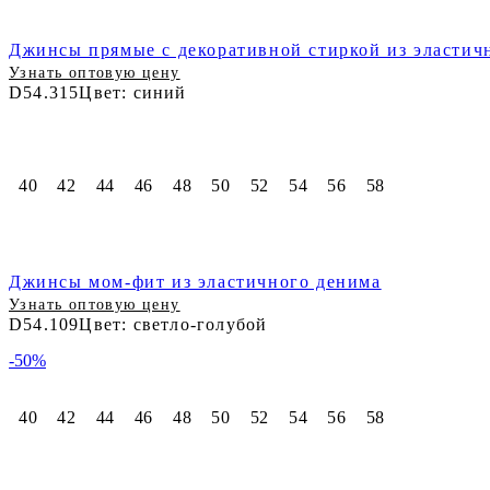
Джинсы прямые с декоративной стиркой из эластич
Узнать оптовую цену
D54.315
Цвет: синий
40
42
44
46
48
50
52
54
56
58
Джинсы мом-фит из эластичного денима
Узнать оптовую цену
D54.109
Цвет: светло-голубой
-50%
40
42
44
46
48
50
52
54
56
58