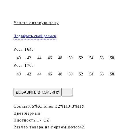
Узнать оптовую цену
Подобрать свой размер
Рост 164:
40
42
44
46
48
50
52
54
56
58
Рост 170:
40
42
44
46
48
50
52
54
56
58
ДОБАВИТЬ В КОРЗИНУ
Состав:
65%Хлопок 32%ПЭ 3%ПУ
Цвет:
черный
Плотность:
17 OZ
Размер товара на первом фото:
42