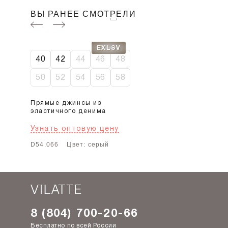
ВЫ РАНЕЕ СМОТРЕЛИ
EXLSV
40
42
44
46
48
50
52
54
56
58
Прямые джинсы из
эластичного денима
Узнать оптовую цену
D54.066
Цвет: серый
8 (804) 700-20-66
Бесплатно по всей России