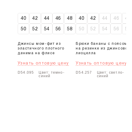
40
42
44
46
48
40
42
44
46
48
50
52
54
56
58
50
52
54
56
58
Джинсы мом-фит из
Брюки бананы с поясом
эластичного плотного
на резинке из джинсовог
денима на флисе
лиоцелла
Узнать оптовую цену
Узнать оптовую цену
D54.095
Цвет: темно-
D54.257
Цвет: светло-
синий
синий