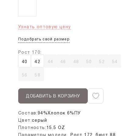
Узнать оптовую цену
Подобрать свой размер
Рост 170:
40
42
44
46
48
50
52
54
56
58
ДОБАВИТЬ В КОРЗИНУ
Состав:
94%Хлопок 6%ПУ
Цвет:
серый
Плотность:
15.5 OZ
Параметры модели
Рост 172, бюст 88,