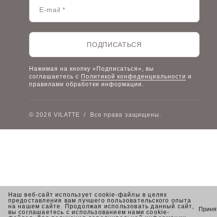
Наши дилеры
Lookbook
Честный знак
Наш розничный интернет-магазин
ПОДПИСАТЬСЯ
Работа в компании
Нажимая на кнопку «Подписаться», вы
соглашаетесь с
Политикой конфеденциальности
и
правилами обработки информации.
© 2026 VILATTE
/
Все права защищены.
Наш веб-сайт использует cookie-файлы в целях
предоставления вам лучшего пользовательского опыта
на нашем сайте. Продолжая использовать данный сайт,
Приня
вы соглашаетесь с использованием нами cookie-