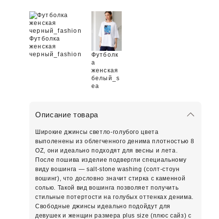
Футболка
женская
черный_fashion
Футболк
а
женская
белый_s
ea
Описание товара
Широкие джинсы светло-голубого цвета
выполенены из облегченного денима плотностью 8
OZ, они идеально подходят для весны и лета.
После пошива изделие подвергли специальному
виду вошинга — salt-stone washing (солт-стоун
вошинг), что дословно значит стирка с каменной
солью. Такой вид вошинга позволяет получить
стильные потертости на голубых оттенках денима.
Свободные джинсы идеально подойдут для
девушек и женщин размера plus size (плюс сайз) с