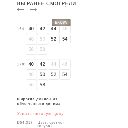
ВЫ РАНЕЕ СМОТРЕЛИ
EXLSV
40
42
44
46
164:
48
50
52
54
56
58
40
42
44
46
170:
48
50
52
54
56
58
Широкие джинсы из
облегченного денима
Узнать оптовую цену
D54.317
Цвет: светло-
голубой