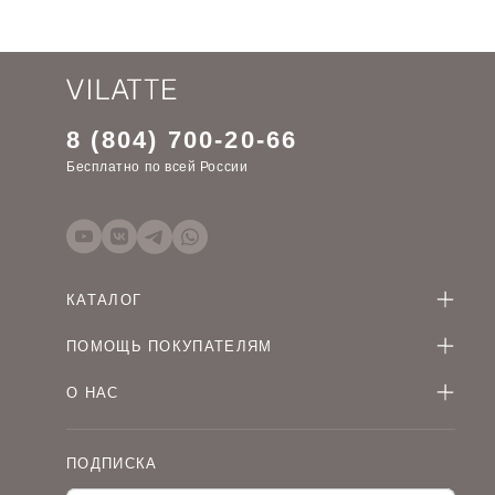
8 (804) 700-20-66
Бесплатно по всей России
КАТАЛОГ
Женская одежда оптом
ПОМОЩЬ ПОКУПАТЕЛЯМ
Мужская одежда оптом
Как оформить заказ
Детская одежда оптом
О НАС
Оплата и доставка
О компании
Договор-оферта
Политика конфиденциальности
Условия сотрудничества
ПОДПИСКА
Контакты
Таблицы размеров