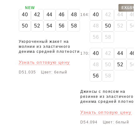
NEW
EXLSV
40
42
44
46
48
40
42
44
46
164:
50
52
54
56
58
48
50
52
54
56
58
Укороченный жакет на
молнии из эластичного
денима средней плотности
40
42
44
46
170:
Узнать оптовую цену
48
50
52
54
D51.035
Цвет: белый
56
58
Джинсы с поясом на
резинке из эластичного
денима средней плотност
Узнать оптовую цену
D54.094
Цвет: белый