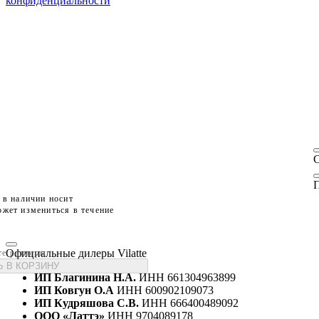
конфиденциальности
П
 в наличии носит
жет измениться в течение
Официальные дилеры Vilatte
те размеры
 В КОРЗИНУ
ИП Благинина Н.А.
ИНН 661304963899
ИП Ковгун О.А
ИНН 600902109073
ИП Кудряшова С.В.
ИНН 666400489092
ООО «Латтэ»
ИНН 9704089178