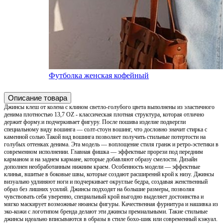
Футболка женская кофейный
Описание товара
Джинсы клеш от колена с клином светло-голубого цвета выполнены из эластичного
денима плотностью 13,7 OZ - классическая плотная структура, которая отлично
держит форму.и подчеркивает фигуру. После пошива изделие подвергли
специальному виду вошинга — солт-стоун вошинг, что дословно значит стирка с
каменной солью.Такой вид вошинга позволяет получить стильные потертости на
голубых оттенках денима. Эта модель — воплощение стиля гранж и ретро-эстетики в
современном исполнении. Главная фишка — эффектные прорези под передним
карманом и на заднем кармане, которые добавляют образу смелости. Дизайн
дополнен необработанным нижним краем. Особенность модели — эффектные
клинья, вшитые в боковые швы, которые создают расширеннй крой к низу. Джинсы
визуально удлиняют ноги и подчеркивает округлые бедра, создавая женственный
образ без лишних усилий. Джинсы подходят на большие размеры, позволяя
чувствовать себя уверенно, специальный крой выгодно выделяет достоинства и
мягко маскирует возможные нюансы фигуры. Качественная фурнитура и нашивка из
эко-кожи с логотипом бренда делают эти джинсы премиальными. Такие стильные
джинсы идеально вписываются в образы в стиле бохо-шик или современный кэжуал.