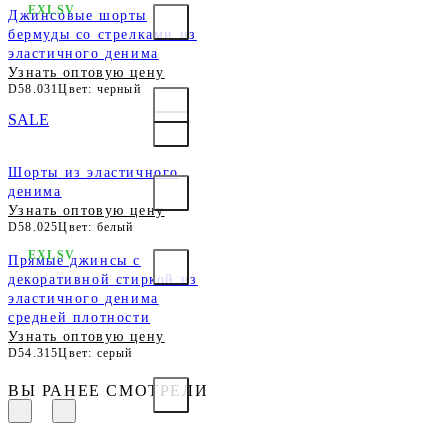
EXLSV
Джинсовые шорты
бермуды со стрелками из
эластичного денима
Узнать оптовую цену
D58.031
Цвет: черный
SALE
Шорты из эластичного
денима
Узнать оптовую цену
D58.025
Цвет: белый
EXLSV
Прямые джинсы с
декоративной стиркой из
эластичного денима
средней плотности
Узнать оптовую цену
D54.315
Цвет: серый
ВЫ РАНЕЕ СМОТРЕЛИ