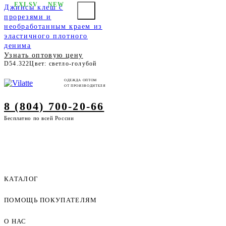
EXLSV
NEW
Джинсы клеш с
прорезями и
необработанным краем из
эластичного плотного
денима
Узнать оптовую цену
D54.322
Цвет: светло-голубой
ОДЕЖДА ОПТОМ
ОТ ПРОИЗВОДИТЕЛЯ
8 (804) 700-20-66
Бесплатно по всей России
КАТАЛОГ
ПОМОЩЬ ПОКУПАТЕЛЯМ
Женская одежда оптом
Мужская одежда оптом
О НАС
Как оформить заказ