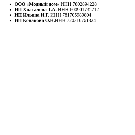
ООО «Модный дом»
ИНН 7802894228
ИП Хваталова Т.А.
ИНН 600901735712
ИП Ильина И.Г.
ИНН 781705989804
ИП Конакова О.Н.
ИНН 720316761324