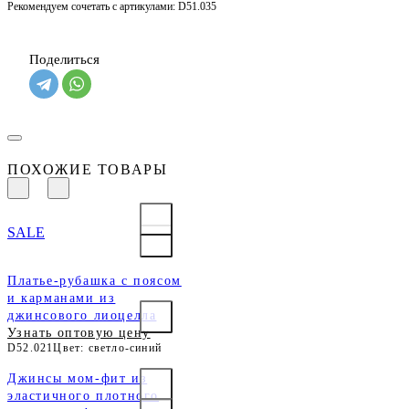
Рекомендуем сочетать с артикулами: D51.035
Поделиться
ПОХОЖИЕ ТОВАРЫ
SALE
Платье-рубашка с поясом
и карманами из
джинсового лиоцелла
Узнать оптовую цену
D52.021
Цвет: светло-синий
Джинсы мом-фит из
эластичного плотного