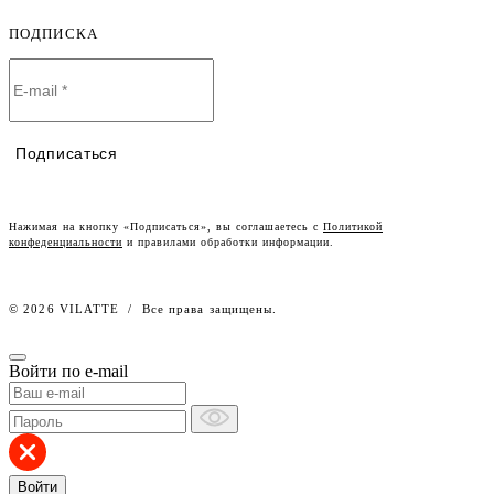
Детская одежда оптом
Оплата и доставка
ПОДПИСКА
О компании
Договор-оферта
Политика конфиденциальности
Условия сотрудничества
Контакты
Таблицы размеров
Наши дилеры
Подписаться
Lookbook
Честный знак
Наш розничный интернет-магазин
Нажимая на кнопку «Подписаться», вы соглашаетесь с
Политикой
конфеденциальности
и правилами обработки информации.
Работа в компании
© 2026 VILATTE
/
Все права защищены.
Войти по e-mail
Войти