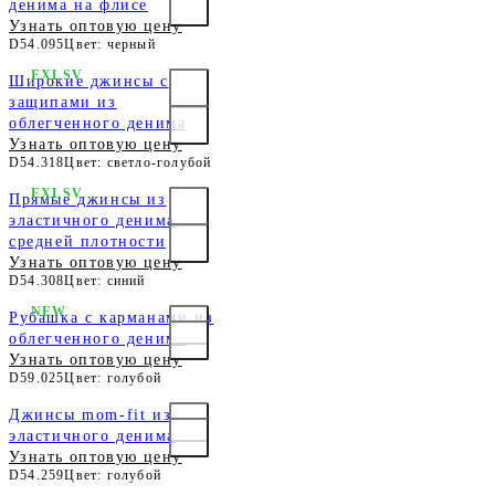
денима на флисе
Узнать оптовую цену
D54.095
Цвет: черный
EXLSV
Широкие джинсы с
защипами из
облегченного денима
Узнать оптовую цену
D54.318
Цвет: светло-голубой
EXLSV
Прямые джинсы из
эластичного денима
средней плотности
Узнать оптовую цену
D54.308
Цвет: синий
NEW
Рубашка с карманами из
облегченного денима
Узнать оптовую цену
D59.025
Цвет: голубой
Джинсы mom-fit из
эластичного денима
Узнать оптовую цену
D54.259
Цвет: голубой