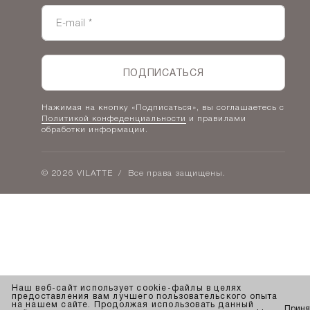
Контакты
Таблицы размеров
Наши дилеры
Lookbook
Честный знак
Наш розничный интернет-магазин
ПОДПИСАТЬСЯ
Работа в компании
Нажимая на кнопку «Подписаться», вы соглашаетесь с
Политикой конфеденциальности
и правилами
обработки информации.
© 2026 VILATTE
/
Все права защищены.
Наш веб-сайт использует cookie-файлы в целях
предоставления вам лучшего пользовательского опыта
на нашем сайте. Продолжая использовать данный
Приня