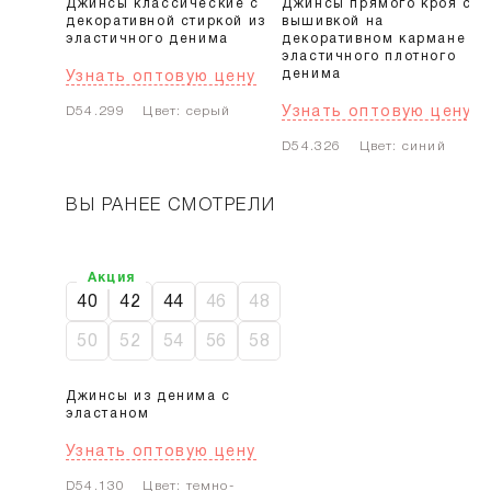
Джинсы классические с
Джинсы прямого кроя с
декоративной стиркой из
вышивкой на
эластичного денима
декоративном кармане из
эластичного плотного
денима
Узнать оптовую цену
Узнать оптовую цену
D54.299
Цвет: серый
D54.326
Цвет: синий
ВЫ РАНЕЕ СМОТРЕЛИ
Акция
40
42
44
46
48
50
52
54
56
58
Джинсы из денима с
эластаном
Узнать оптовую цену
D54.130
Цвет: темно-