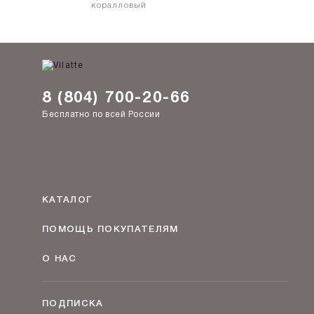
коралловый
8 (804) 700-20-66
Бесплатно по всей России
КАТАЛОГ
Женская одежда оптом
ПОМОЩЬ ПОКУПАТЕЛЯМ
Мужская одежда оптом
Как оформить заказ
Детская одежда оптом
О НАС
Оплата и доставка
О компании
Договор-оферта
Политика конфиденциальности
Условия сотрудничества
ПОДПИСКА