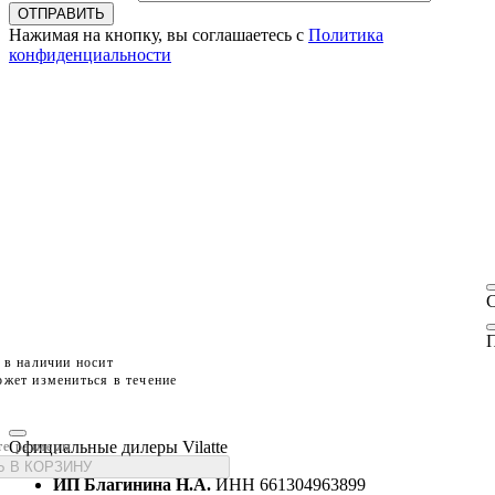
ОТПРАВИТЬ
Нажимая на кнопку, вы соглашаетесь с
Политика
конфиденциальности
П
 в наличии носит
жет измениться в течение
Официальные дилеры Vilatte
те размеры
 В КОРЗИНУ
ИП Благинина Н.А.
ИНН 661304963899