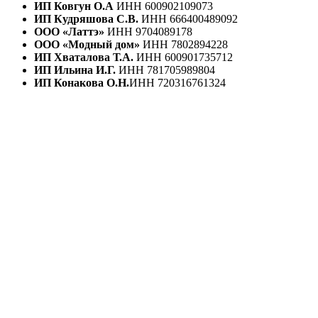
ИП Ковгун О.А
ИНН 600902109073
ИП Кудряшова С.В.
ИНН 666400489092
ООО «Латтэ»
ИНН 9704089178
ООО «Модный дом»
ИНН 7802894228
ИП Хваталова Т.А.
ИНН 600901735712
ИП Ильина И.Г.
ИНН 781705989804
ИП Конакова О.Н.
ИНН 720316761324