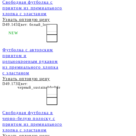
Свободная футболка с
принтом из премиального
хлопка с эластаном
Узнать оптовую цену
D49.145
Цвет: белый_love
NEW
Футболка с авторским
принтом и
цельнокроеным рукавом
из премиального хлопка
с эластаном
Узнать оптовую цену
D49.173
Цвет:
черный_sustainable life
Свободная футболка в
черно-белую полоску с
принтом из премиального
хлопка с эластаном
Узнать оптовую цену