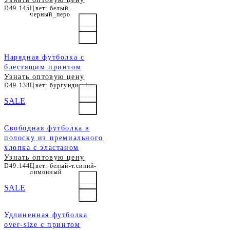
D49.145
Цвет: белый-
черный_перо
Нарядная футболка с
блестящим принтом
Узнать оптовую цену
D49.133
Цвет: бургунди_stars
SALE
Свободная футболка в
полоску из премиального
хлопка с эластаном
Узнать оптовую цену
D49.144
Цвет: белый-т.синий-
лимонный
SALE
Удлиненная футболка
over-size с принтом