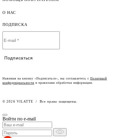
Женская одежда оптом
Мужская одежда оптом
О НАС
Как оформить заказ
Детская одежда оптом
Оплата и доставка
ПОДПИСКА
О компании
Договор-оферта
Политика конфиденциальности
Условия сотрудничества
Контакты
Таблицы размеров
Наши дилеры
Подписаться
Lookbook
Честный знак
Наш розничный интернет-магазин
Нажимая на кнопку «Подписаться», вы соглашаетесь с
Политикой
конфеденциальности
и правилами обработки информации.
Работа в компании
© 2026 VILATTE
/
Все права защищены.
Войти по e-mail