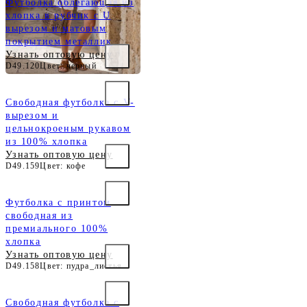
Футболка облегающая из
хлопка в рубчик с U
вырезом и матовым
покрытием металлик
Узнать оптовую цену
D49.120
Цвет: черный
Свободная футболка с V-
вырезом и
цельнокроеным рукавом
из 100% хлопка
Узнать оптовую цену
D49.159
Цвет: кофе
Футболка с принтом
свободная из
премиального 100%
хлопка
Узнать оптовую цену
D49.158
Цвет: пудра_листья
Свободная футболка с