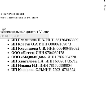
П
 в наличии носит
жет измениться в течение
Официальные дилеры Vilatte
те размеры
 В КОРЗИНУ
ИП Благинина Н.А.
ИНН 661304963899
ИП Ковгун О.А
ИНН 600902109073
ИП Кудряшова С.В.
ИНН 666400489092
ООО «Латтэ»
ИНН 9704089178
ООО «Модный дом»
ИНН 7802894228
ИП Хваталова Т.А.
ИНН 600901735712
ИП Ильина И.Г.
ИНН 781705989804
ИП Конакова О.Н.
ИНН 720316761324