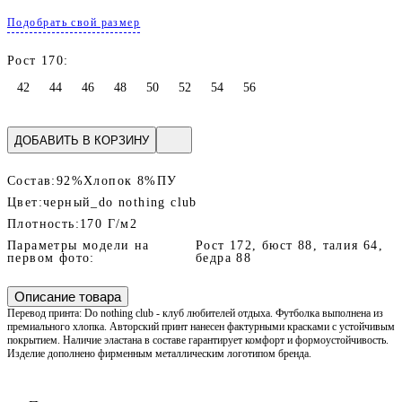
Подобрать свой размер
Рост 170:
42
44
46
48
50
52
54
56
ДОБАВИТЬ В КОРЗИНУ
Состав:
92%Хлопок 8%ПУ
Цвет:
черный_do nothing club
Плотность:
170 Г/м2
Параметры модели на
Рост 172, бюст 88, талия 64,
первом фото:
бедра 88
Описание товара
Перевод принта: Do nothing club - клуб любителей отдыха. Футболка выполнена из
премиального хлопка. Авторский принт нанесен фактурными красками с устойчивым
покрытием. Наличие эластана в составе гарантирует комфорт и формоустойчивость.
Изделие дополнено фирменным металлическим логотипом бренда.