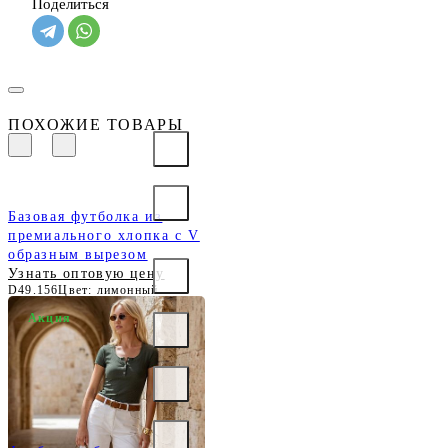
Поделиться
ПОХОЖИЕ ТОВАРЫ
Базовая футболка из
премиального хлопка с V
образным вырезом
Узнать оптовую цену
D49.156
Цвет: лимонный
Акция
Футболка из трикотажа в
широкий рубчик
Узнать оптовую цену
D49.065
Цвет: т.оливковый