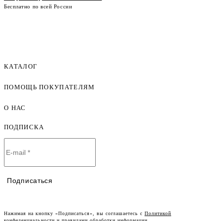
Бесплатно по всей России
КАТАЛОГ
ПОМОЩЬ ПОКУПАТЕЛЯМ
Женская одежда оптом
Мужская одежда оптом
О НАС
Как оформить заказ
Детская одежда оптом
Оплата и доставка
ПОДПИСКА
О компании
Договор-оферта
Политика конфиденциальности
Условия сотрудничества
Контакты
Таблицы размеров
Наши дилеры
Подписаться
Lookbook
Честный знак
Наш розничный интернет-магазин
Нажимая на кнопку «Подписаться», вы соглашаетесь с
Политикой
конфеденциальности
и правилами обработки информации.