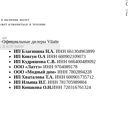
П
 в наличии носит
жет измениться в течение
Официальные дилеры Vilatte
те размеры
 В КОРЗИНУ
ИП Благинина Н.А.
ИНН 661304963899
ИП Ковгун О.А
ИНН 600902109073
ИП Кудряшова С.В.
ИНН 666400489092
ООО «Латтэ»
ИНН 9704089178
ООО «Модный дом»
ИНН 7802894228
ИП Хваталова Т.А.
ИНН 600901735712
ИП Ильина И.Г.
ИНН 781705989804
ИП Конакова О.Н.
ИНН 720316761324