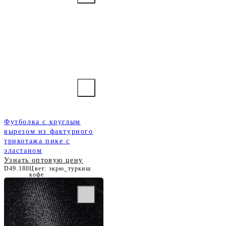
Футболка c круглым
вырезом из фактурного
трикотажа пике с
эластаном
Узнать оптовую цену
D49.180
Цвет: экрю_туркиш
кофе