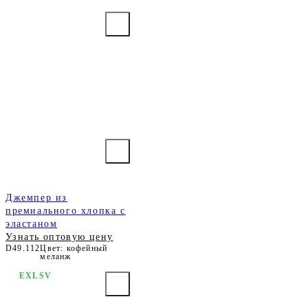
Джемпер из
премиального хлопка с
эластаном
Узнать оптовую цену
D49.112
Цвет: кофейный
меланж
EXLSV