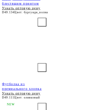
блестящим принтом
Узнать оптовую цену
D49.134
Цвет: бургунди_волна
Футболка из
премиального хлопка
Узнать оптовую цену
D49.111
Цвет: оливковый
NEW