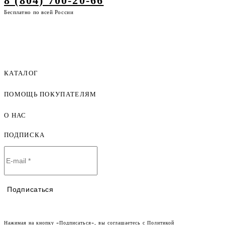
8 (804) 700-20-66
Бесплатно по всей России
КАТАЛОГ
ПОМОЩЬ ПОКУПАТЕЛЯМ
Женская одежда оптом
Мужская одежда оптом
О НАС
Как оформить заказ
Детская одежда оптом
Оплата и доставка
ПОДПИСКА
О компании
Договор-оферта
Политика конфиденциальности
Условия сотрудничества
Контакты
Таблицы размеров
Наши дилеры
Подписаться
Lookbook
Честный знак
Наш розничный интернет-магазин
Нажимая на кнопку «Подписаться», вы соглашаетесь с
Политикой