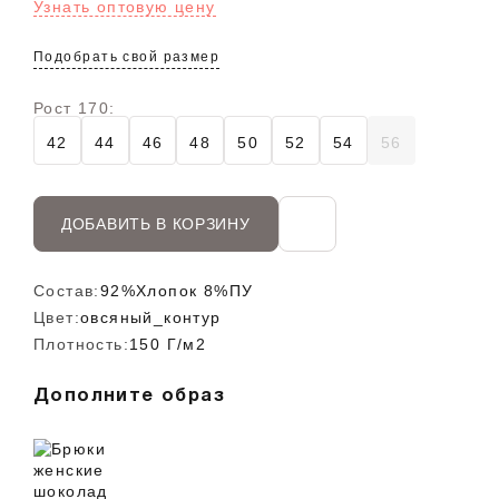
Узнать оптовую цену
Подобрать свой размер
Рост 170:
42
44
46
48
50
52
54
56
ДОБАВИТЬ В КОРЗИНУ
Состав:
92%Хлопок 8%ПУ
Цвет:
овсяный_контур
Плотность:
150 Г/м2
Дополните образ