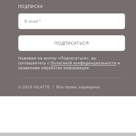
Политика конфиденциальности
Условия сотрудничества
ПОДПИСКА
Контакты
Таблицы размеров
Наши дилеры
Lookbook
Честный знак
Наш розничный интернет-магазин
ПОДПИСАТЬСЯ
Работа в компании
Нажимая на кнопку «Подписаться», вы
соглашаетесь с
Политикой конфеденциальности
и
правилами обработки информации.
© 2026 VILATTE
/
Все права защищены.