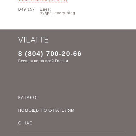
D49.157
Цвет:
пудра_everything
8 (804) 700-20-66
Бесплатно по всей России
КАТАЛОГ
Женская одежда оптом
ПОМОЩЬ ПОКУПАТЕЛЯМ
Мужская одежда оптом
Как оформить заказ
Детская одежда оптом
О НАС
Оплата и доставка
О компании
Договор-оферта