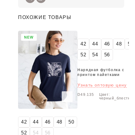
ПОХОЖИЕ ТОВАРЫ
NEW
42
44
46
48
50
52
54
56
Нарядная футболка с
принтом пайетками
Узнать оптовую цену
D49.135
Цвет:
черный_блестки
42
44
46
48
50
52
54
56