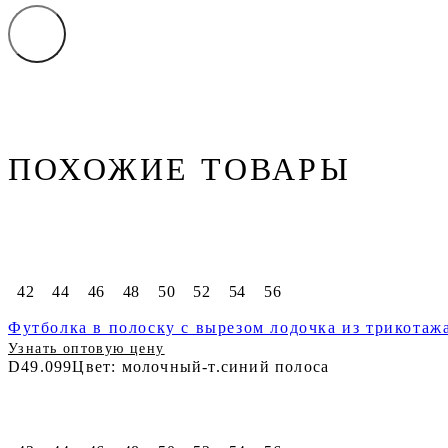
ПОХОЖИЕ ТОВАРЫ
42
44
46
48
50
52
54
56
Футболка в полоску с вырезом лодочка из трикотаж
Узнать оптовую цену
D49.099
Цвет: молочный-т.синий полоса