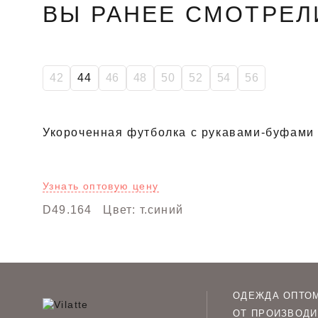
ВЫ РАНЕЕ СМОТРЕЛ
42
44
46
48
50
52
54
56
Укороченная футболка с рукавами-буфами 
Узнать оптовую цену
D49.164
Цвет: т.синий
ОДЕЖДА ОПТО
ОТ ПРОИЗВОДИ