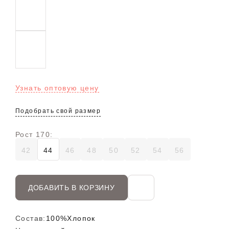
Узнать оптовую цену
Подобрать свой размер
Рост 170:
42
44
46
48
50
52
54
56
ДОБАВИТЬ В КОРЗИНУ
Состав:
100%Хлопок