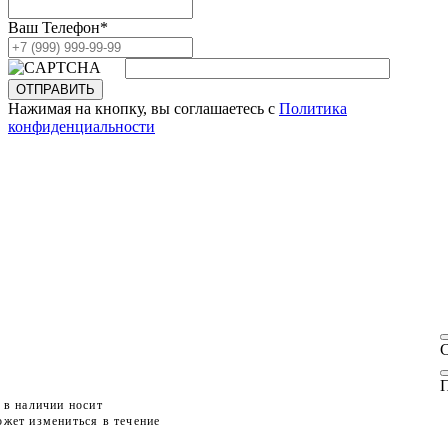
Ваш Телефон
*
ОТПРАВИТЬ
Нажимая на кнопку, вы соглашаетесь с
Политика
конфиденциальности
П
 в наличии носит
жет измениться в течение