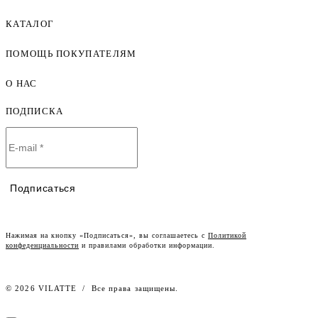
КАТАЛОГ
ПОМОЩЬ ПОКУПАТЕЛЯМ
Женская одежда оптом
Мужская одежда оптом
О НАС
Как оформить заказ
Детская одежда оптом
Оплата и доставка
ПОДПИСКА
О компании
Договор-оферта
Политика конфиденциальности
Условия сотрудничества
Контакты
Таблицы размеров
Наши дилеры
Подписаться
Lookbook
Честный знак
Наш розничный интернет-магазин
Нажимая на кнопку «Подписаться», вы соглашаетесь с
Политикой
конфеденциальности
и правилами обработки информации.
Работа в компании
© 2026 VILATTE
/
Все права защищены.