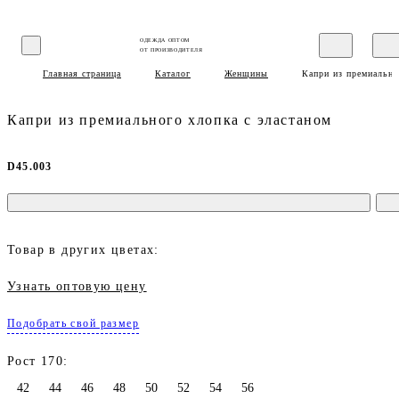
ОДЕЖДА ОПТОМ
ОТ ПРОИЗВОДИТЕЛЯ
Главная страница
Каталог
Женщины
Капри из премиально
Капри из премиального хлопка с эластаном
D45.003
Товар в других цветах:
Узнать оптовую цену
Подобрать свой размер
Рост 170:
42
44
46
48
50
52
54
56