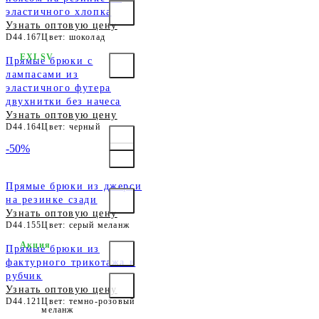
эластичного хлопка
Узнать оптовую цену
D44.167
Цвет: шоколад
EXLSV
Прямые брюки с
лампасами из
эластичного футера
двухнитки без начеса
Узнать оптовую цену
D44.164
Цвет: черный
-50%
Прямые брюки из джерси
на резинке сзади
Узнать оптовую цену
D44.155
Цвет: серый меланж
Акция
Прямые брюки из
фактурного трикотажа в
рубчик
Узнать оптовую цену
D44.121
Цвет: темно-розовый
меланж