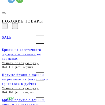
ПОХОЖИЕ ТОВАРЫ
SALE
Брюки из эластичного
футера с молниями на
карманах
Узнать оптовую цену
D44.110
Цвет: черный
Прямые брюки с поясом
на резинке из фактурного
трикотажа в рубчик
Узнать оптовую цену
D44.161
Цвет: т.коралл
NEW
Брюки прямые с тонким
поясом на резинке из