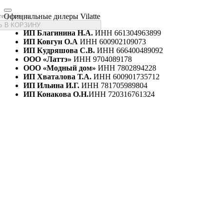
Официальные дилеры Vilatte
те размеры
 В КОРЗИНУ
ИП Благинина Н.А.
ИНН 661304963899
ИП Ковгун О.А
ИНН 600902109073
ИП Кудряшова С.В.
ИНН 666400489092
ООО «Латтэ»
ИНН 9704089178
ООО «Модный дом»
ИНН 7802894228
ИП Хваталова Т.А.
ИНН 600901735712
ИП Ильина И.Г.
ИНН 781705989804
ИП Конакова О.Н.
ИНН 720316761324