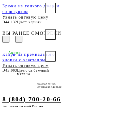
Брюки из тонкого джерси
со шнурком
Узнать оптовую цену
D44.132
Цвет: черный
ВЫ РАНЕЕ СМОТРЕЛИ
Акция
Капри из премиального
хлопка с эластаном
Узнать оптовую цену
D45.003
Цвет: св.бежевый
меланж
ОДЕЖДА ОПТОМ
ОТ ПРОИЗВОДИТЕЛЯ
8 (804) 700-20-66
Бесплатно по всей России