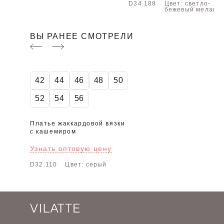
D34.188
Цвет: светло-
бежевый меланж
ВЫ РАНЕЕ СМОТРЕЛИ
42
44
46
48
50
52
54
56
Платье жаккардовой вязки
с кашемиром
Узнать оптовую цену
D32.110
Цвет: серый