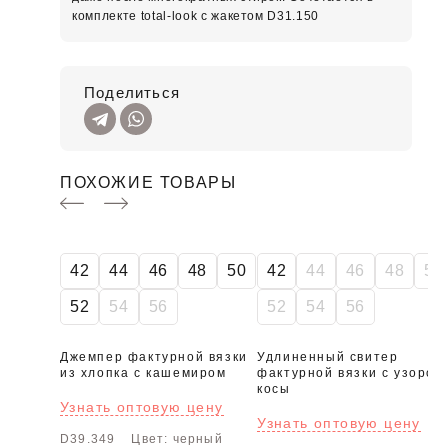
комплекте total-look с жакетом D31.150
Поделиться
ПОХОЖИЕ ТОВАРЫ
SALE
42
44
46
48
50
42
44
46
48
50
52
54
56
52
54
56
Джемпер фактурной вязки
Удлиненный свитер
из хлопка с кашемиром
фактурной вязки с узором
косы
Узнать оптовую цену
Узнать оптовую цену
D39.349
Цвет: черный