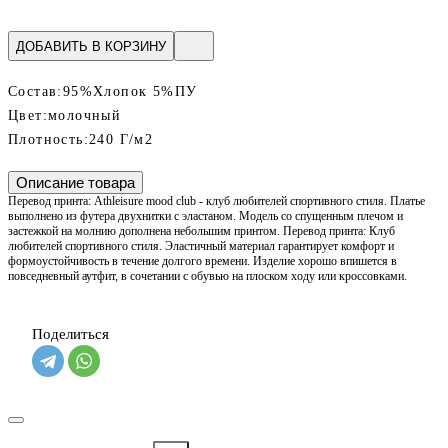
ДОБАВИТЬ В КОРЗИНУ
Состав:
95%Хлопок 5%ПУ
Цвет:
молочный
Плотность:
240 Г/м2
Описание товара
Перевод принта: Athleisure mood club - клуб любителей спортивного стиля. Платье
выполнено из футера двухнитки с эластаном. Модель со спущенным плечом и
застежкой на молнию дополнена небольшим принтом. Перевод принта: Клуб
любителей спортивного стиля. Эластичный материал гарантирует комфорт и
формоустойчивость в течение долгого времени. Изделие хорошо впишется в
повседневный аутфит, в сочетании с обувью на плоском ходу или кроссовками.
Поделиться