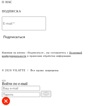
Мужская одежда оптом
О НАС
Как оформить заказ
Детская одежда оптом
Оплата и доставка
ПОДПИСКА
О компании
Договор-оферта
Политика конфиденциальности
Условия сотрудничества
Контакты
Таблицы размеров
Наши дилеры
Подписаться
Lookbook
Честный знак
Наш розничный интернет-магазин
Нажимая на кнопку «Подписаться», вы соглашаетесь с
Политикой
конфеденциальности
и правилами обработки информации.
Работа в компании
© 2026 VILATTE
/
Все права защищены.
Войти по e-mail