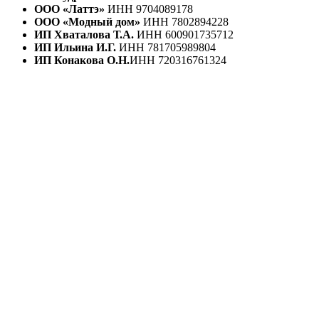
ООО «Латтэ»
ИНН 9704089178
ООО «Модный дом»
ИНН 7802894228
ИП Хваталова Т.А.
ИНН 600901735712
ИП Ильина И.Г.
ИНН 781705989804
ИП Конакова О.Н.
ИНН 720316761324