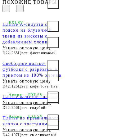
ПОХОЖИЕ ТОВАРЫ
EXLSV
Платье А-силуэта с
поясом из блузочной
ткани из вискозы с
добавлением хлопка
Узнать оптовую цену
D22.265
Цвет: фисташковый
Свободное платье-
футболка с разрезами и
принтом из 100% хлопка
Узнать оптовую цену
D42.125
Цвет: кофе_love_live
Акция
EXLSV
Платье женское голубой
Узнать оптовую цену
D22.256
Цвет: голубой
Акция
EXLSV
Платье из премиального
хлопка с эластаном
Узнать оптовую цену
D42.107
Цвет: св.оливковый