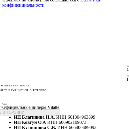
конфиденциальности
П
 в наличии носит
жет измениться в течение
Официальные дилеры Vilatte
те размеры
 В КОРЗИНУ
ИП Благинина Н.А.
ИНН 661304963899
ИП Ковгун О.А
ИНН 600902109073
ИП Кудряшова С.В.
ИНН 666400489092