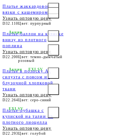
Платье жаккардовой
вязки с кашемиром
Узнать оптовую цену
D32.110
Цвет: пурпурный
Акция
Платье-баллон на кулиске
внизу из плотного
поплина
Узнать оптовую цену
D22.200
Цвет: темно-дымчатый
розовый
Акция
EXLSV
Платье в полоску А-
силуэта с поясом из
блузочной хлопковой
ткани
Узнать оптовую цену
D22.264
Цвет: серо-синий
EXLSV
Платье-рубашка с
кулиской на талии из
плотного лиоцелла
Узнать оптовую цену
D22.293
Цвет: голубой