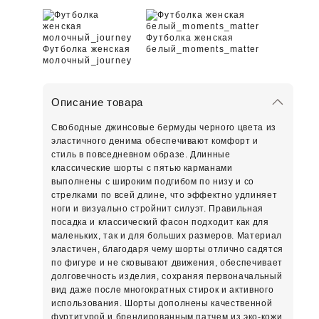
Футболка женская
Футболка женская
белый_moments_matter
молочный_journey
Описание товара
Свободные джинсовые бермуды черного цвета из
эластичного денима обеспечивают комфорт и
стиль в повседневном образе. Длинные
классические шорты с пятью карманами
выполнены с широким подгибом по низу и со
стрелками по всей длине, что эффектно удлиняет
ноги и визуально стройнит силуэт. Правильная
посадка и классический фасон подходит как для
маленьких, так и для больших размеров. Материал
эластичен, благодаря чему шорты отлично садятся
по фигуре и не сковывают движения, обеспечивает
долговечность изделия, сохраняя первоначальный
вид даже после многократных стирок и активного
использования. Шорты дополнены качественной
фуртитурой и брендированным патчем из эко-кожи