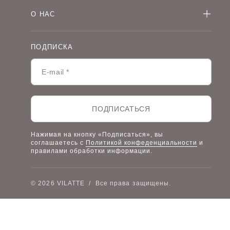
Мужская одежда оптом
Как оформить заказ
Детская одежда оптом
О НАС
Оплата и доставка
О компании
Договор-оферта
Политика конфиденциальности
Условия сотрудничества
ПОДПИСКА
Контакты
Таблицы размеров
Наши дилеры
Lookbook
Честный знак
Наш розничный интернет-магазин
ПОДПИСАТЬСЯ
Работа в компании
Нажимая на кнопку «Подписаться», вы
соглашаетесь с
Политикой конфеденциальности
и
правилами обработки информации.
© 2026 VILATTE
/
Все права защищены.