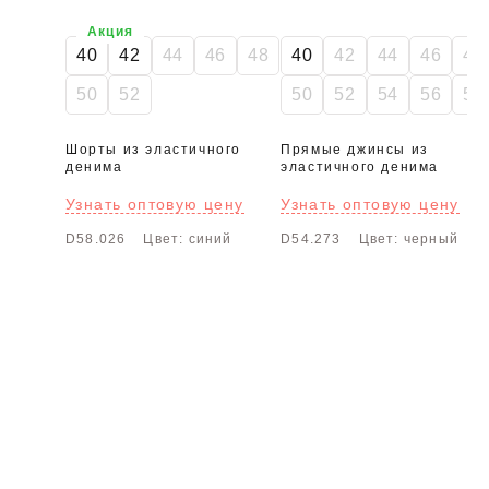
Акция
40
42
44
46
48
40
42
44
46
48
50
52
50
52
54
56
58
Шорты из эластичного
Прямые джинсы из
денима
эластичного денима
Узнать оптовую цену
Узнать оптовую цену
D58.026
Цвет: синий
D54.273
Цвет: черный