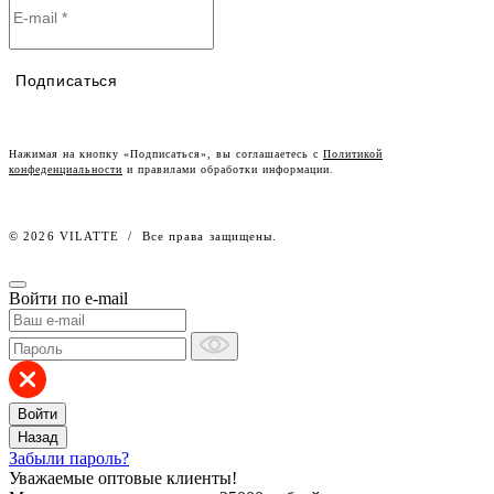
Политика конфиденциальности
Условия сотрудничества
Контакты
Таблицы размеров
Наши дилеры
Подписаться
Lookbook
Честный знак
Наш розничный интернет-магазин
Нажимая на кнопку «Подписаться», вы соглашаетесь с
Политикой
конфеденциальности
и правилами обработки информации.
Работа в компании
© 2026 VILATTE
/
Все права защищены.
Войти по e-mail
Войти
Назад
Забыли пароль?
Уважаемые оптовые клиенты!