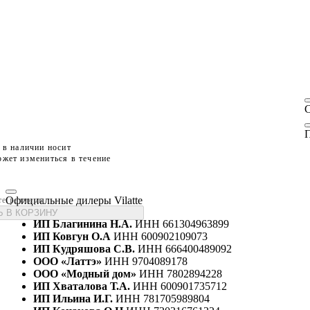
П
 в наличии носит
жет измениться в течение
Официальные дилеры Vilatte
те размеры
 В КОРЗИНУ
ИП Благинина Н.А.
ИНН 661304963899
ИП Ковгун О.А
ИНН 600902109073
ИП Кудряшова С.В.
ИНН 666400489092
ООО «Латтэ»
ИНН 9704089178
ООО «Модный дом»
ИНН 7802894228
ИП Хваталова Т.А.
ИНН 600901735712
ИП Ильина И.Г.
ИНН 781705989804