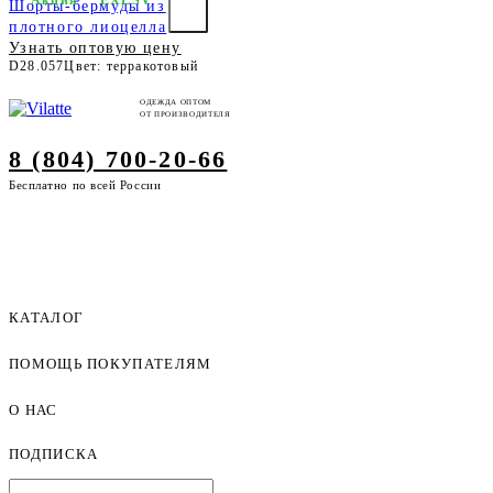
Шорты-бермуды из
плотного лиоцелла
Узнать оптовую цену
D28.057
Цвет: терракотовый
ОДЕЖДА ОПТОМ
ОТ ПРОИЗВОДИТЕЛЯ
8 (804) 700-20-66
Бесплатно по всей России
КАТАЛОГ
ПОМОЩЬ ПОКУПАТЕЛЯМ
Женская одежда оптом
Мужская одежда оптом
О НАС
Как оформить заказ
Детская одежда оптом
Оплата и доставка
ПОДПИСКА
О компании
Договор-оферта