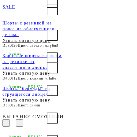
SALE
Шорты с резинкой на
поясе из облегченного
денима
Узнать оптовую цену
D58.029
Цвет: светло-голубой
Акция
Короткие шорты с поясом
на резинке из
эластичного хлопка
Узнать оптовую цену
D48.012
Цвет: т.синий_vilatte
Акция
EXLSV
Шорты "бермуды" из
струящегося лиоцелла
Узнать оптовую цену
D58.023
Цвет: синий
ВЫ РАНЕЕ СМОТРЕЛИ
Акция
EXLSV