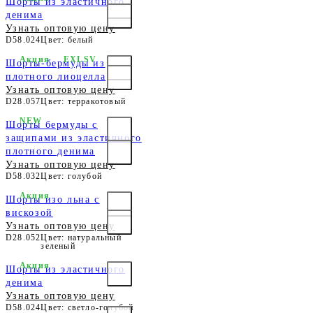
Шорты из эластичного
денима
Узнать оптовую цену
D58.024
Цвет: белый
Акция
EXLSV
Шорты-бермуды из
плотного лиоцелла
Узнать оптовую цену
D28.057
Цвет: терракотовый
NEW
Шорты бермуды с
защипами из эластичного
плотного денима
Узнать оптовую цену
D58.032
Цвет: голубой
Акция
Шорты изо льна с
вискозой
Узнать оптовую цену
D28.052
Цвет: натуральный
зеленый
Акция
Шорты из эластичного
денима
Узнать оптовую цену
D58.024
Цвет: светло-голубой