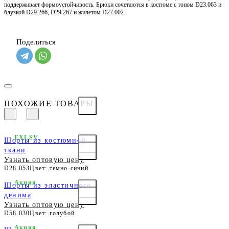
поддерживает формоустойчивость. Брюки сочетаются в костюме с топом D23.063 и
блузкой D29.266, D29.267 и жилетом D27.002
Поделиться
ПОХОЖИЕ ТОВАРЫ
EXLSV
Шорты из костюмной
ткани
Узнать оптовую цену
D28.053
Цвет: темно-синий
Акция
Шорты из эластичного
денима
Узнать оптовую цену
D58.030
Цвет: голубой
Акция